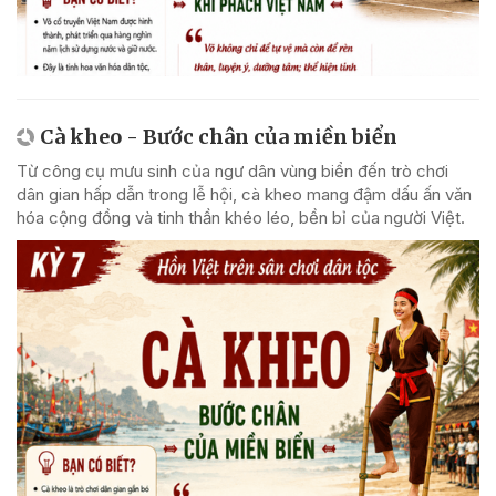
Cà kheo - Bước chân của miền biển
Từ công cụ mưu sinh của ngư dân vùng biển đến trò chơi
dân gian hấp dẫn trong lễ hội, cà kheo mang đậm dấu ấn văn
hóa cộng đồng và tinh thần khéo léo, bền bỉ của người Việt.