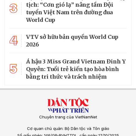
3
tịch: “Cơn gió lạ” nâng tầm Đội
tuyển Việt Nam trên đường đua
World Cup
4
VTV sở hữu bản quyền World Cup
2026
Á hậu 3 Miss Grand Vietnam Đinh Y
5
Quyên: Tuổi trẻ kiến tạo hòa bình
bằng tri thức và trách nhiệm
Chuyên trang của VietNamNet
Cơ quan chủ quản: Bộ Dân tộc và Tôn giáo
Số giấy phép: 146/GP-BVHTTDL, cấp ngày 17/10/2025