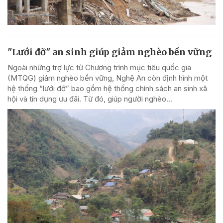
"Lưới đỡ" an sinh giúp giảm nghèo bền vững
Ngoài những trợ lực từ Chương trình mục tiêu quốc gia
(MTQG) giảm nghèo bền vững, Nghệ An còn định hình một
hệ thống “lưới đỡ” bao gồm hệ thống chính sách an sinh xã
hội và tín dụng ưu đãi. Từ đó, giúp người nghèo...