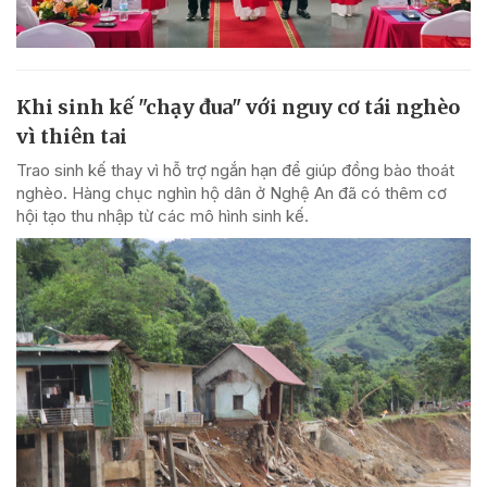
Khi sinh kế "chạy đua" với nguy cơ tái nghèo
vì thiên tai
Trao sinh kế thay vì hỗ trợ ngắn hạn để giúp đồng bào thoát
nghèo. Hàng chục nghìn hộ dân ở Nghệ An đã có thêm cơ
hội tạo thu nhập từ các mô hình sinh kế.