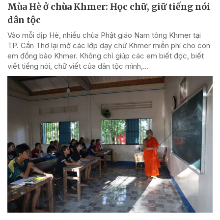
Mùa Hè ở chùa Khmer: Học chữ, giữ tiếng nói
dân tộc
Vào mỗi dịp Hè, nhiều chùa Phật giáo Nam tông Khmer tại
TP. Cần Thơ lại mở các lớp dạy chữ Khmer miễn phí cho con
em đồng bào Khmer. Không chỉ giúp các em biết đọc, biết
viết tiếng nói, chữ viết của dân tộc mình,...