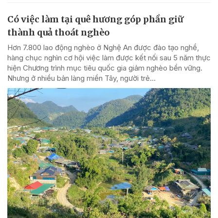
Có việc làm tại quê hương góp phần giữ
thành quả thoát nghèo
Hơn 7.800 lao động nghèo ở Nghệ An được đào tạo nghề,
hàng chục nghìn cơ hội việc làm được kết nối sau 5 năm thực
hiện Chương trình mục tiêu quốc gia giảm nghèo bền vững.
Nhưng ở nhiều bản làng miền Tây, người trẻ...