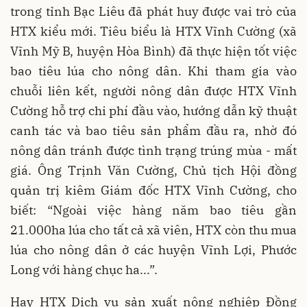
trong tỉnh Bạc Liêu đã phát huy được vai trò của
HTX kiểu mới. Tiêu biểu là HTX Vĩnh Cường (xã
Vĩnh Mỹ B, huyện Hòa Bình) đã thực hiện tốt việc
bao tiêu lúa cho nông dân. Khi tham gia vào
chuỗi liên kết, người nông dân được HTX Vĩnh
Cường hỗ trợ chi phí đầu vào, hướng dẫn kỹ thuật
canh tác và bao tiêu sản phẩm đầu ra, nhờ đó
nông dân tránh được tình trạng trúng mùa - mất
giá. Ông Trịnh Văn Cường, Chủ tịch Hội đồng
quản trị kiêm Giám đốc HTX Vĩnh Cường, cho
biết: “Ngoài việc hàng năm bao tiêu gần
21.000ha lúa cho tất cả xã viên, HTX còn thu mua
lúa cho nông dân ở các huyện Vĩnh Lợi, Phước
Long với hàng chục ha...”.
Hay HTX Dịch vụ sản xuất nông nghiệp Đồng