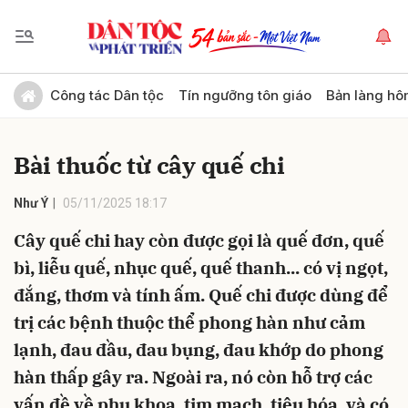
Gửi bình luận
Công tác Dân tộc
Tín ngưỡng tôn giáo
Bản làng hô
Bài thuốc từ cây quế chi
Như Ý
05/11/2025 18:17
Cây quế chi hay còn được gọi là quế đơn, quế
bì, liễu quế, nhục quế, quế thanh... có vị ngọt,
Hủy
Gửi
đắng, thơm và tính ấm. Quế chi được dùng để
trị các bệnh thuộc thể phong hàn như cảm
lạnh, đau đầu, đau bụng, đau khớp do phong
hàn thấp gây ra. Ngoài ra, nó còn hỗ trợ các
vấn đề về phụ khoa, tim mạch, tiêu hóa, và có