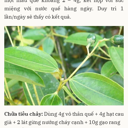
một mẩu quế khoảng 2 – 4g, kết hợp với súc
miệng với nước quế hàng ngày. Duy trì 1
lần/ngày sẽ thấy có kết quả.
Chữa tiêu chảy:
Dùng 4g vỏ thân quế + 4g hạt cau
già + 2 lát gừng nướng cháy cạnh + 10g gạo rang