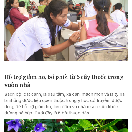
Hỗ trợ giảm ho, bổ phổi từ 6 cây thuốc trong
vườn nhà
Bách bộ, cát cánh, lá dâu tằm, xạ can, mạch môn và lá tỳ bà
là những dược liệu quen thuộc trong y học cổ truyền, được
dùng để hỗ trợ giảm ho, tiêu đờm và chăm sóc sức khỏe
đường hô hấp. Dưới đây là 6 bài thuốc dân...