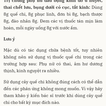
Trị chứng phụ nữ đau bụng kinh do ứ huyết,
thai chết lưu, bụng dưới có cục, tắt kinh:
Dùng
8g quế chi, 8g phục linh, đơn bì 8g, bạch thược
8g, đào nhân 8g. Đem các vị thuốc tán mịn làm
hoàn, mỗi ngày uống 8g với nước ấm.
Lưu ý
Mặc dù có tác dụng chữa bệnh tốt, tuy nhiên
không nên sử dụng vị thuốc quế chi trong các
trường hợp sau: Phụ nữ có thai, âm hư dương
thịnh, kinh nguyệt ra nhiều.
Sử dụng cây quế chi không đúng cách có thể dẫn
đến các phản ứng không mong muốn. Vì vậy hãy
tham khảo ý kiến bác sĩ trước khi dùng cây quế
chi cho bất kỳ mục đích nào.