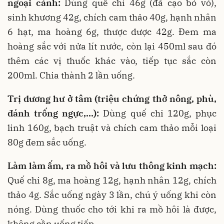
ngoại cảnh:
Dùng quế chi 46g (đã cạo bỏ vỏ),
sinh khương 42g, chích cam thảo 40g, hạnh nhân
6 hạt, ma hoàng 6g, thược dược 42g. Đem ma
hoàng sắc với nửa lít nước, còn lại 450ml sau đó
thêm các vị thuốc khác vào, tiếp tục sắc còn
200ml. Chia thành 2 lần uống.
Trị dương hư ở tâm (triệu chứng thở nông, phù,
đánh trống ngực,…):
Dùng quế chi 120g, phục
linh 160g, bạch truật và chích cam thảo mỗi loại
80g đem sắc uống.
Làm làm ấm, ra mồ hôi và lưu thông kinh mạch:
Quế chi 8g, ma hoàng 12g, hạnh nhân 12g, chích
thảo 4g. Sắc uống ngày 3 lần, chú ý uống khi còn
nóng. Dùng thuốc cho tới khi ra mồ hôi là được,
không cần uống tiếp.