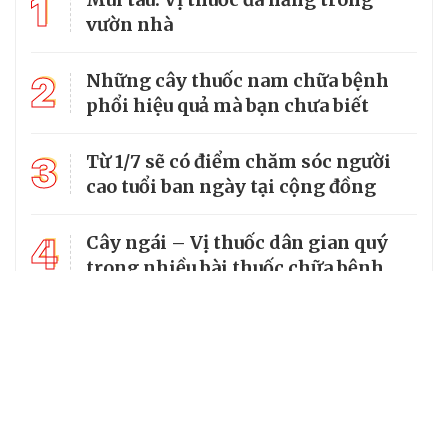
1
vườn nhà
2
Những cây thuốc nam chữa bệnh
phổi hiệu quả mà bạn chưa biết
3
Từ 1/7 sẽ có điểm chăm sóc người
cao tuổi ban ngày tại cộng đồng
4
Cây ngái – Vị thuốc dân gian quý
trong nhiều bài thuốc chữa bệnh
5
Bài thuốc hay từ lá tía tô nấu với
gừng