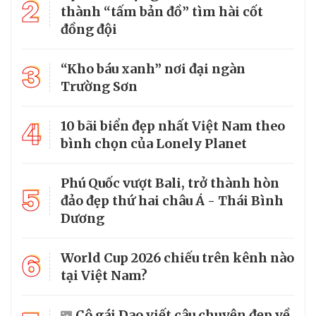
2
thành “tấm bản đồ” tìm hài cốt
đồng đội
3
“Kho báu xanh” nơi đại ngàn
Trường Sơn
4
10 bãi biển đẹp nhất Việt Nam theo
bình chọn của Lonely Planet
Phú Quốc vượt Bali, trở thành hòn
5
đảo đẹp thứ hai châu Á - Thái Bình
Dương
6
World Cup 2026 chiếu trên kênh nào
tại Việt Nam?
Cô gái Dao viết câu chuyện đẹp về