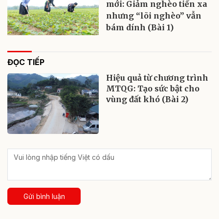
mới: Giảm nghèo tiến xa
nhưng “lõi nghèo” vẫn
bám dính (Bài 1)
ĐỌC TIẾP
Hiệu quả từ chương trình
MTQG: Tạo sức bật cho
vùng đất khó (Bài 2)
Gửi bình luận