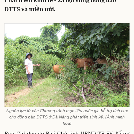
Phát triển kinh tế - xã hội vùng đồng bào
DTTS và miền núi.
Nguồn lực từ các Chương trình mục tiêu quốc gia hỗ trợ tích cực
cho đồng bào DTTS ở Đà Nẵng phát triển sinh kế. (Ảnh minh
hoạ)
Ban Chỉ đạo do Phó Chủ tịch UBND TP. Đà Nẵng