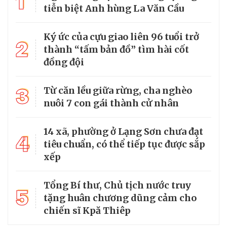
1
tiễn biệt Anh hùng La Văn Cầu
Ký ức của cựu giao liên 96 tuổi trở
2
thành “tấm bản đồ” tìm hài cốt
đồng đội
3
Từ căn lều giữa rừng, cha nghèo
nuôi 7 con gái thành cử nhân
14 xã, phường ở Lạng Sơn chưa đạt
4
tiêu chuẩn, có thể tiếp tục được sắp
xếp
Tổng Bí thư, Chủ tịch nước truy
5
tặng huân chương dũng cảm cho
chiến sĩ Kpă Thiêp