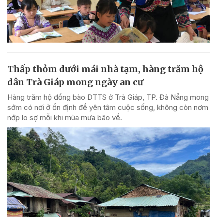
Thấp thỏm dưới mái nhà tạm, hàng trăm hộ
dân Trà Giáp mong ngày an cư
Hàng trăm hộ đồng bào DTTS ở Trà Giáp, TP. Đà Nẵng mong
sớm có nơi ở ổn định để yên tâm cuộc sống, không còn nơm
nớp lo sợ mỗi khi mùa mưa bão về.