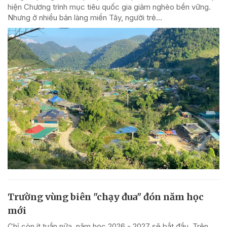
hiện Chương trình mục tiêu quốc gia giảm nghèo bền vững.
Nhưng ở nhiều bản làng miền Tây, người trẻ...
Trường vùng biên "chạy đua" đón năm học
mới
Chỉ còn ít tuần nữa, năm học 2026 - 2027 sẽ bắt đầu. Trên