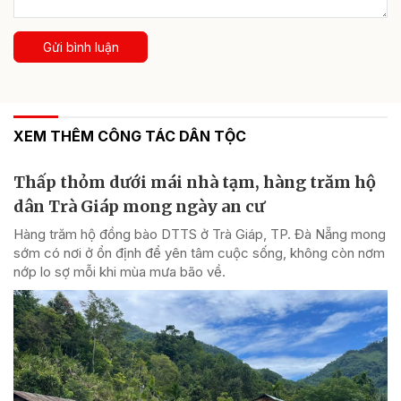
Gửi bình luận
XEM THÊM CÔNG TÁC DÂN TỘC
Thấp thỏm dưới mái nhà tạm, hàng trăm hộ
dân Trà Giáp mong ngày an cư
Hàng trăm hộ đồng bào DTTS ở Trà Giáp, TP. Đà Nẵng mong
sớm có nơi ở ổn định để yên tâm cuộc sống, không còn nơm
nớp lo sợ mỗi khi mùa mưa bão về.