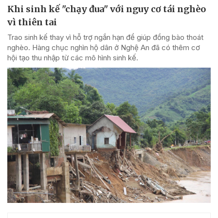
Khi sinh kế "chạy đua" với nguy cơ tái nghèo
vì thiên tai
Trao sinh kế thay vì hỗ trợ ngắn hạn để giúp đồng bào thoát
nghèo. Hàng chục nghìn hộ dân ở Nghệ An đã có thêm cơ
hội tạo thu nhập từ các mô hình sinh kế.