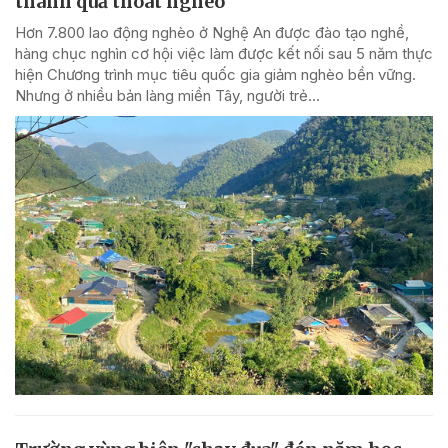
thành quả thoát nghèo
Hơn 7.800 lao động nghèo ở Nghệ An được đào tạo nghề,
hàng chục nghìn cơ hội việc làm được kết nối sau 5 năm thực
hiện Chương trình mục tiêu quốc gia giảm nghèo bền vững.
Nhưng ở nhiều bản làng miền Tây, người trẻ...