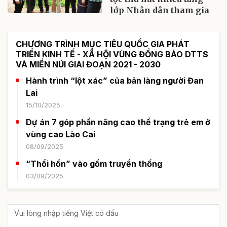
lớp Nhân dân tham gia
CHƯƠNG TRÌNH MỤC TIÊU QUỐC GIA PHÁT
TRIỂN KINH TẾ - XÃ HỘI VÙNG ĐỒNG BÀO DTTS
VÀ MIỀN NÚI GIAI ĐOẠN 2021 - 2030
Hành trình “lột xác” của bản làng người Đan
Lai
15/10/2025
Dự án 7 góp phần nâng cao thể trạng trẻ em ở
vùng cao Lào Cai
08/09/2025
“Thổi hồn” vào gốm truyền thống
03/09/2025