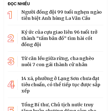
ĐỌC NHIỀU
1
Người đồng đội 99 tuổi nghẹn ngào
tiễn biệt Anh hùng La Văn Cầu
Ký ức của cựu giao liên 96 tuổi trở
2
thành “tấm bản đồ” tìm hài cốt
đồng đội
3
Từ căn lều giữa rừng, cha nghèo
nuôi 7 con gái thành cử nhân
14 xã, phường ở Lạng Sơn chưa đạt
4
tiêu chuẩn, có thể tiếp tục được sắp
xếp
Tổng Bí thư, Chủ tịch nước truy
5
tặng huân chương dũng cảm cho