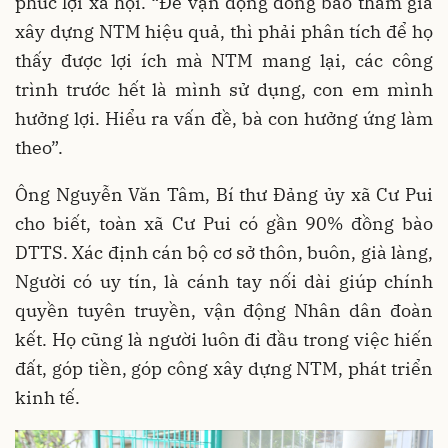
phúc lợi xã hội. “Để vận động đồng bào tham gia
xây dựng NTM hiệu quả, thì phải phân tích để họ
thấy được lợi ích mà NTM mang lại, các công
trình trước hết là mình sử dụng, con em mình
hưởng lợi. Hiểu ra vấn đề, bà con hưởng ứng làm
theo”.
Ông Nguyễn Văn Tâm, Bí thư Đảng ủy xã Cư Pui
cho biết, toàn xã Cư Pui có gần 90% đồng bào
DTTS. Xác định cán bộ cơ sở thôn, buôn, già làng,
Người có uy tín, là cánh tay nối dài giúp chính
quyền tuyên truyền, vận động Nhân dân đoàn
kết. Họ cũng là người luôn đi đầu trong việc hiến
đất, góp tiền, góp công xây dựng NTM, phát triển
kinh tế.