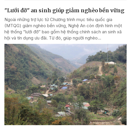
"Lưới đỡ" an sinh giúp giảm nghèo bền vững
Ngoài những trợ lực từ Chương trình mục tiêu quốc gia
(MTQG) giảm nghèo bền vững, Nghệ An còn định hình một
hệ thống “lưới đỡ” bao gồm hệ thống chính sách an sinh xã
hội và tín dụng ưu đãi. Từ đó, giúp người nghèo...