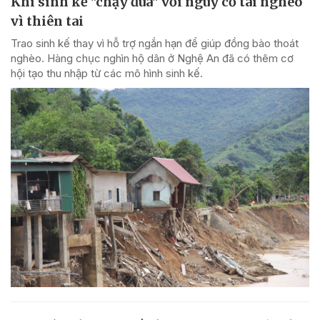
Khi sinh kế "chạy đua" với nguy cơ tái nghèo
vì thiên tai
Trao sinh kế thay vì hỗ trợ ngắn hạn để giúp đồng bào thoát
nghèo. Hàng chục nghìn hộ dân ở Nghệ An đã có thêm cơ
hội tạo thu nhập từ các mô hình sinh kế.