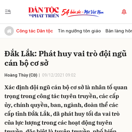
Gửi bình luận
Công tác Dân tộc
Tín ngưỡng tôn giáo
Bản làng hô
Đắk Lắk: Phát huy vai trò đội ngũ
cán bộ cơ sở
Hoàng Thùy (CĐ)
09/12/2021 09:02
Xác định đội ngũ cán bộ cơ sở là nhân tố quan
Hủy
Gửi
trọng trong công tác tuyên truyền, các cấp
ủy, chính quyền, ban, ngành, đoàn thể các
cấp tỉnh Đắk Lắk, đã phát huy tối đa vai trò
của lực lượng trong các hoạt động tuyên
truyền, đặc biệt là tuyên truyền, phố biến,