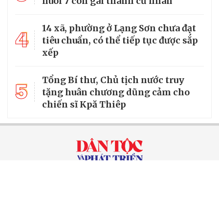
nuôi 7 con gái thành cử nhân
14 xã, phường ở Lạng Sơn chưa đạt
4
tiêu chuẩn, có thể tiếp tục được sắp
xếp
Tổng Bí thư, Chủ tịch nước truy
5
tặng huân chương dũng cảm cho
chiến sĩ Kpă Thiêp
Chuyên trang của VietNamNet
Cơ quan chủ quản: Bộ Dân tộc và Tôn giáo
Số giấy phép: 146/GP-BVHTTDL, cấp ngày 17/10/2025
Tổng biên tập: Nguyễn Văn Bá