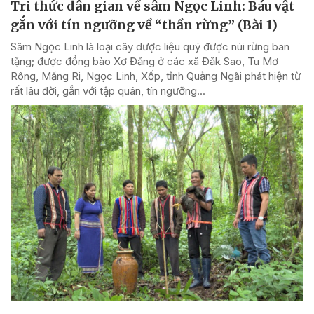
Tri thức dân gian về sâm Ngọc Linh: Báu vật
gắn với tín ngưỡng về “thần rừng” (Bài 1)
Sâm Ngọc Linh là loại cây dược liệu quý được núi rừng ban
tặng; được đồng bào Xơ Đăng ở các xã Đăk Sao, Tu Mơ
Rông, Măng Ri, Ngọc Linh, Xốp, tỉnh Quảng Ngãi phát hiện từ
rất lâu đời, gắn với tập quán, tín ngưỡng...