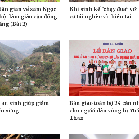
 dân gian về sâm Ngọc
Khi sinh kế "chạy đua" với
 hội làm giàu của đồng
cơ tái nghèo vì thiên tai
ăng (Bài 2)
" an sinh giúp giảm
Bàn giao toàn bộ 24 căn n
ền vững
cho người dân vùng lũ M
Than