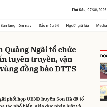
Thứ Sáu,
07/08/2026
bình luận
Bản làng hôm nay
Sắc màu 54
Người giữ lửa
Media
h Quảng Ngãi tổ chức
ĐỌC
ấn tuyên truyền, vận
 vùng đồng bào DTTS
Hủy
G
gãi phối hợp UBND huyện Sơn Hà đã tổ
g tác phổ biến, giáo dục pháp luật và