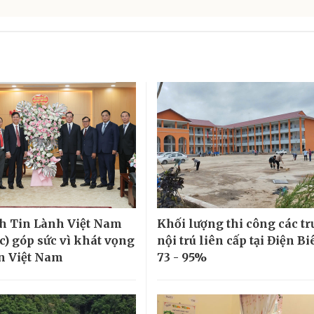
h Tin Lành Việt Nam
Khối lượng thi công các t
c) góp sức vì khát vọng
nội trú liên cấp tại Điện Bi
ển Việt Nam
73 - 95%