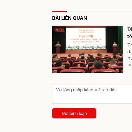
BÀI LIÊN QUAN
Đ
t
Tr
đạ
h
bộ
Gửi bình luận