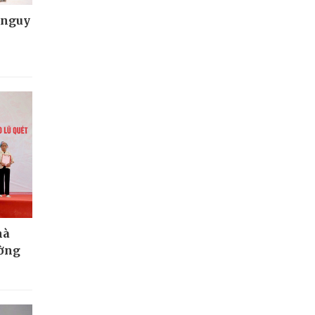
 nguy
hà
ường