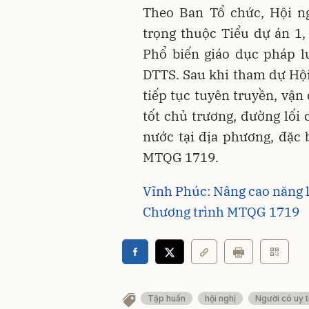
Theo Ban Tổ chức, Hội n
trọng thuộc Tiểu dự án 1
Phổ biến giáo dục pháp l
DTTS. Sau khi tham dự Hội 
tiếp tục tuyên truyền, vậ
tốt chủ trương, đường lối
nước tại địa phương, đặc 
MTQG 1719.
Vĩnh Phúc: Nâng cao năng l
Chương trình MTQG 1719
Tập huấn
hội nghị
Người có uy t