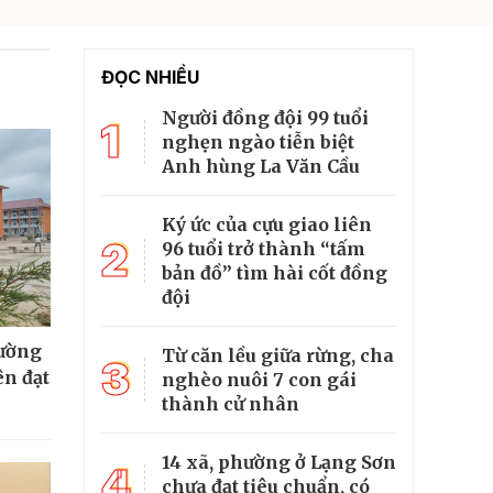
ĐỌC NHIỀU
Người đồng đội 99 tuổi
1
nghẹn ngào tiễn biệt
Anh hùng La Văn Cầu
Ký ức của cựu giao liên
2
96 tuổi trở thành “tấm
bản đồ” tìm hài cốt đồng
đội
rường
Từ căn lều giữa rừng, cha
3
ên đạt
nghèo nuôi 7 con gái
thành cử nhân
14 xã, phường ở Lạng Sơn
4
chưa đạt tiêu chuẩn, có