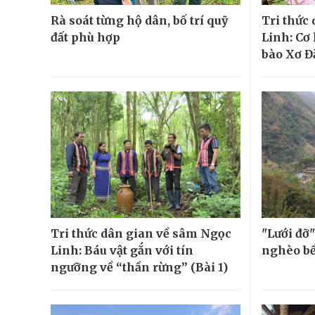
Rà soát từng hộ dân, bố trí quỹ
Tri thức
đất phù hợp
Linh: Cơ
bào Xơ Đ
Tri thức dân gian về sâm Ngọc
"Lưới đỡ
Linh: Báu vật gắn với tín
nghèo b
ngưỡng về “thần rừng” (Bài 1)