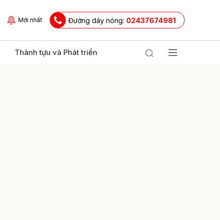
Đường dây nóng:
02437674981
Mới nhất
Thành tựu và Phát triển
ửi