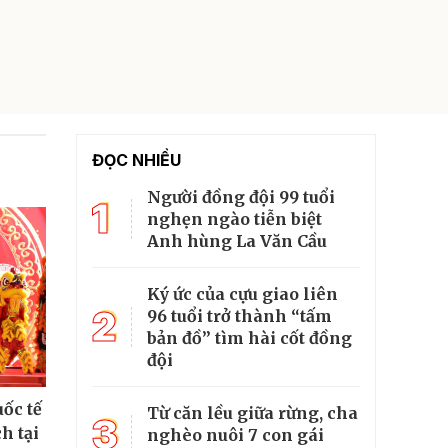
ĐỌC NHIỀU
Người đồng đội 99 tuổi
1
nghẹn ngào tiễn biệt
Anh hùng La Văn Cầu
Ký ức của cựu giao liên
2
96 tuổi trở thành “tấm
bản đồ” tìm hài cốt đồng
đội
ốc tế
Từ căn lều giữa rừng, cha
3
h tại
nghèo nuôi 7 con gái