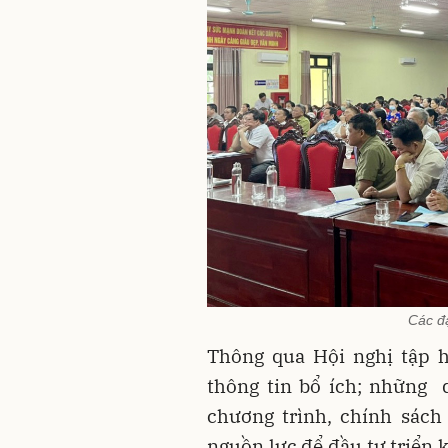
Các đạ
Thông qua Hội nghị tập h
thông tin bổ ích; những 
chương trình, chính sác
nguồn lực để đầu tư triển k