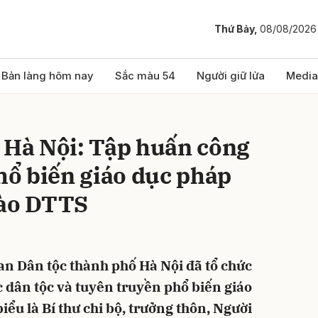
Thứ Bảy,
08/08/2026
bình luận
Bản làng hôm nay
Sắc màu 54
Người giữ lửa
Media
 Hà Nội: Tập huấn công
phổ biến giáo dục pháp
bào DTTS
Hủy
G
an Dân tộc thành phố Hà Nội đã tổ chức
c dân tộc và tuyên truyền phổ biến giáo
iểu là Bí thư chi bộ, trưởng thôn, Người