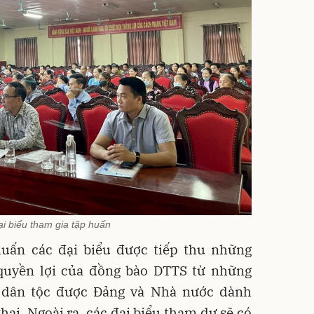
i biểu tham gia tập huấn
uấn các đại biểu được tiếp thu những
quyền lợi của đồng bào DTTS từ những
h dân tộc được Đảng và Nhà nước dành
hai. Ngoài ra, các đại biểu tham dự sẽ có