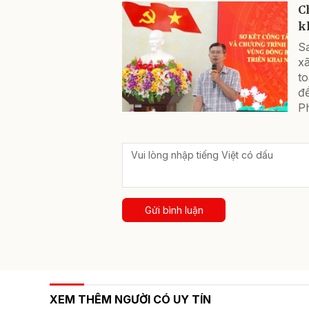
C
k
S
x
t
để
P
Gửi bình luận
XEM THÊM NGƯỜI CÓ UY TÍN