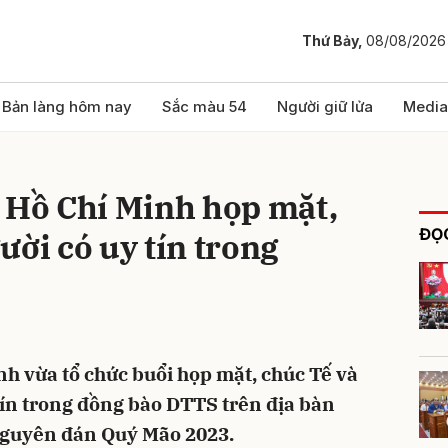
Thứ Bảy,
08/08/2026
bình luận
Bản làng hôm nay
Sắc màu 54
Người giữ lửa
Media
. Hồ Chí Minh họp mặt,
ĐỌC
ười có uy tín trong
Hủy
G
nh vừa tổ chức buổi họp mặt, chúc Tế và
tín trong đồng bào DTTS trên địa bàn
Nguyên đán Quý Mão 2023.