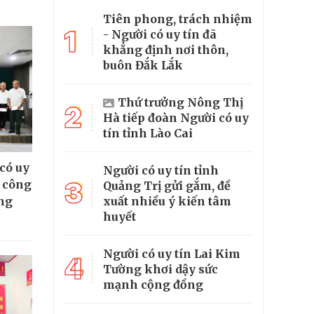
Tiên phong, trách nhiệm
1
- Người có uy tín đã
khẳng định nơi thôn,
buôn Đắk Lắk
Thứ trưởng Nông Thị
2
Hà tiếp đoàn Người có uy
tín tỉnh Lào Cai
có uy
Người có uy tín tỉnh
3
g công
Quảng Trị gửi gắm, đề
ộng
xuất nhiều ý kiến tâm
huyết
Người có uy tín Lai Kim
4
Tường khơi dậy sức
mạnh cộng đồng