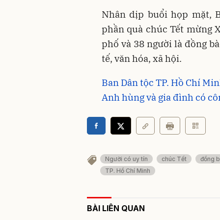
Nhân dịp buổi họp mặt, B
phần quà chúc Tết mừng X
phố và 38 người là đồng bà
tế, văn hóa, xã hội.
Ban Dân tộc TP. Hồ Chí Mi
Anh hùng và gia đình có c
Người có uy tín
chúc Tết
đồng 
TP. Hồ Chí Minh
BÀI LIÊN QUAN