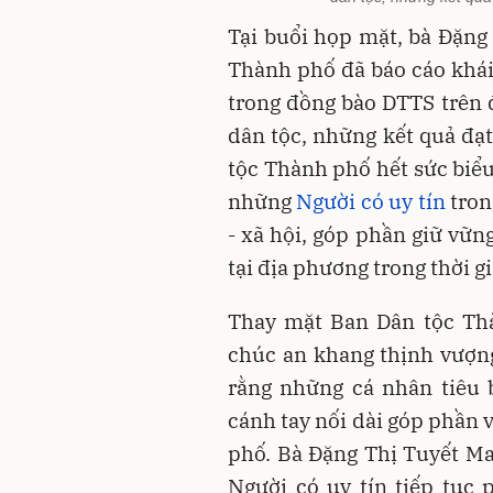
Tại buổi họp mặt, bà Đặng
Thành phố đã báo cáo khái 
trong đồng bào DTTS trên 
dân tộc, những kết quả đạ
tộc Thành phố hết sức biể
những
Người có uy tín
tron
- xã hội, góp phần giữ vững
tại địa phương trong thời g
Thay mặt Ban Dân tộc Thà
chúc an khang thịnh vượn
rằng những cá nhân tiêu b
cánh tay nối dài góp phần 
phố. Bà Đặng Thị Tuyết Ma
Người có uy tín tiếp tục 