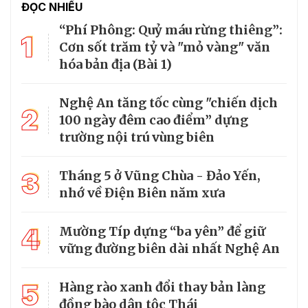
ĐỌC NHIỀU
“Phí Phông: Quỷ máu rừng thiêng”:
1
Cơn sốt trăm tỷ và "mỏ vàng" văn
hóa bản địa (Bài 1)
Nghệ An tăng tốc cùng "chiến dịch
2
100 ngày đêm cao điểm” dựng
trường nội trú vùng biên
3
Tháng 5 ở Vũng Chùa - Đảo Yến,
nhớ về Điện Biên năm xưa
4
Mường Típ dựng “ba yên” để giữ
vững đường biên dài nhất Nghệ An
5
Hàng rào xanh đổi thay bản làng
đồng bào dân tộc Thái