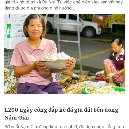
giá trị kinh tế tại xã Pù Nhi. Từ việc chế biến sâu, sản vật này
đang được địa phương định hướng...
1.200 ngày công đắp kè đá giữ đất bên dòng
Nậm Giải
Bờ suối Nậm Giải đang tiếp tục sạt lở, đe dọa cuộc sống của