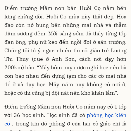
Điểm trường Mầm non bản Huồi Cọ nằm bên
lưng chừng đồi. Huồi Cọ mùa này thật đẹp. Hoa
đào còn nở bung bên những mái nhà và thẫm
đẫm sương đêm. Mới sáng sớm đã thấy từng tốp
đàn ông, phụ nữ kéo đến ngồi đợi ở sân trường.
Chúng tôi tỏ ý ngạc nhiên thì cô giáo trẻ Lương
Thị Thùy (quê ở Anh Sơn, cách nơi dạy hơn
200km) bảo: “Mấy hôm nay được nghỉ học nên bà
con bảo nhau đến dựng tạm cho các cô mái nhà
để ở và dạy học. Mấy năm nay không có nơi ở,
hoặc có thì cũng bị dột nát nên khó khăn lắm”.
Điểm trường Mầm non Huồi Cọ năm nay có 1 lớp
với 36 học sinh. Học sinh đã có
phòng học kiên
cố
, trong khi đó phòng ở của hai cô giáo chỉ là