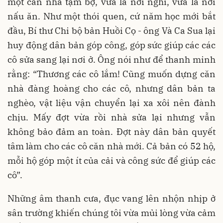
một căn nhà tạm bợ, vừa là nơi nghỉ, vừa là nơi
nấu ăn. Như một thói quen, cứ năm học mới bắt
đầu, Bí thư Chi bộ bản Huồi Cọ - ông Và Ca Sua lại
huy động dân bản góp công, góp sức giúp các các
cô sửa sang lại nơi ở. Ông nói như để thanh minh
rằng: “Thương các cô lắm! Cũng muốn dựng căn
nhà đàng hoàng cho các cô, nhưng dân bản ta
nghèo, vật liệu vận chuyển lại xa xôi nên đành
chịu. Mấy đợt vừa rồi nhà sửa lại nhưng vẫn
không bảo đảm an toàn. Đợt này dân bản quyết
tâm làm cho các cô căn nhà mới. Cả bản có 52 hộ,
mỗi hộ góp một ít của cải và công sức để giúp các
cô”.
Những âm thanh cưa, đục vang lên nhộn nhịp ở
sân trường khiến chúng tôi vừa mủi lòng vừa cảm