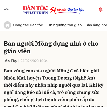
Gửi bình luận
Công tác Dân tộc
Tín ngưỡng tôn giáo
Bản làng hô
Bản người Mông dựng nhà ở cho
giáo viên
Đào Thọ
24/02/2020 10:34
Bản vùng cao của người Mông ở xã biên giới
Hủy
Gửi
Nhôn Mai, huyện Tương Dương (Nghệ An)
thời điểm này nhộn nhịp người qua lại. Khi kỳ
nghỉ đang kéo dài để cô, trò cùng chung sức
phòng, chống dịch bệnh viêm phổi cấp do
virut Covid-19 gây ra cũng chính là lúc bà con