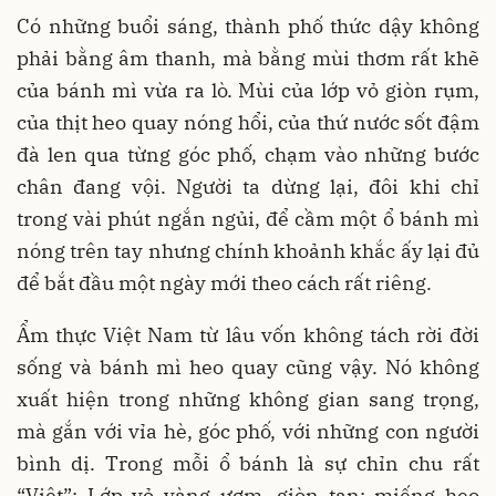
Có những buổi sáng, thành phố thức dậy không
phải bằng âm thanh, mà bằng mùi thơm rất khẽ
của bánh mì vừa ra lò. Mùi của lớp vỏ giòn rụm,
của thịt heo quay nóng hổi, của thứ nước sốt đậm
đà len qua từng góc phố, chạm vào những bước
chân đang vội. Người ta dừng lại, đôi khi chỉ
trong vài phút ngắn ngủi, để cầm một ổ bánh mì
nóng trên tay nhưng chính khoảnh khắc ấy lại đủ
để bắt đầu một ngày mới theo cách rất riêng.
Ẩm thực Việt Nam từ lâu vốn không tách rời đời
sống và bánh mì heo quay cũng vậy. Nó không
xuất hiện trong những không gian sang trọng,
mà gắn với vỉa hè, góc phố, với những con người
bình dị. Trong mỗi ổ bánh là sự chỉn chu rất
“Việt”: Lớp vỏ vàng ươm, giòn tan; miếng heo