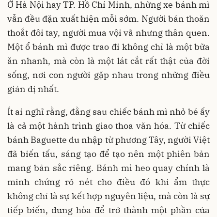
Ở Hà Nội hay TP. Hồ Chí Minh, những xe bánh mì
vẫn đều đặn xuất hiện mỗi sớm. Người bán thoăn
thoắt đôi tay, người mua vội vã nhưng thân quen.
Một ổ bánh mì được trao đi không chỉ là một bữa
ăn nhanh, mà còn là một lát cắt rất thật của đời
sống, nơi con người gặp nhau trong những điều
giản dị nhất.
Ít ai nghĩ rằng, đằng sau chiếc bánh mì nhỏ bé ấy
là cả một hành trình giao thoa văn hóa. Từ chiếc
bánh Baguette du nhập từ phương Tây, người Việt
đã biến tấu, sáng tạo để tạo nên một phiên bản
mang bản sắc riêng. Bánh mì heo quay chính là
minh chứng rõ nét cho điều đó khi ẩm thực
không chỉ là sự kết hợp nguyên liệu, mà còn là sự
tiếp biến, dung hòa để trở thành một phần của