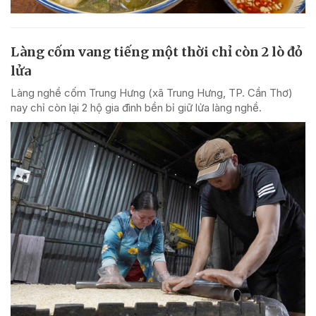
Làng cốm vang tiếng một thời chỉ còn 2 lò đỏ
lửa
Làng nghề cốm Trung Hưng (xã Trung Hưng, TP. Cần Thơ)
nay chỉ còn lại 2 hộ gia đình bền bỉ giữ lửa làng nghề.