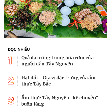
ĐỌC NHIỀU
1
Quả dại rừng trong bữa cơm của
người dân Tây Nguyên
2
Hạt dổi - Gia vị đặc trưng của ẩm
thực Tây Bắc
3
Ẩm thực Tây Nguyên "kể chuyện"
buôn làng