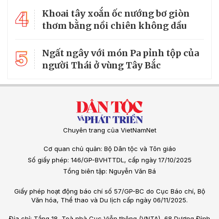
4
Khoai tây xoắn ốc nướng bơ giòn
thơm bằng nồi chiên không dầu
5
Ngất ngây với món Pa pỉnh tộp của
người Thái ở vùng Tây Bắc
Chuyên trang của VietNamNet
Cơ quan chủ quản: Bộ Dân tộc và Tôn giáo
Số giấy phép: 146/GP-BVHTTDL, cấp ngày 17/10/2025
Tổng biên tập: Nguyễn Văn Bá
Giấy phép hoạt động báo chí số 57/GP-BC do Cục Báo chí, Bộ
Văn hóa, Thể thao và Du lịch cấp ngày 06/11/2025.
Địa chỉ: Tầng 18, Toà nhà Cục Viễn thông (VNTA), 68 Dương Đình