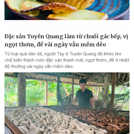
Đặc sản Tuyên Quang làm từ chuối gác bếp, vị
ngọt thơm, để vài ngày vẫn mềm dẻo
Từ loại quả dân dã, người Tày ở Tuyên Quang đã khéo léo
chế biến thành món đặc sản thanh mát, ngọt thơm, để ở nhiệt
độ thường vài ngày vẫn mềm dẻo.