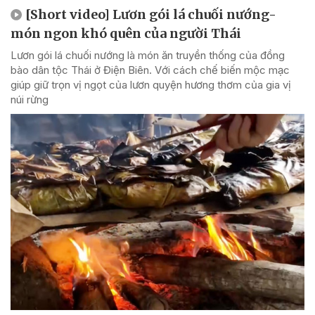
[Short video] Lươn gói lá chuối nướng-
món ngon khó quên của người Thái
Lươn gói lá chuối nướng là món ăn truyền thống của đồng
bào dân tộc Thái ở Điện Biên. Với cách chế biến mộc mạc
giúp giữ trọn vị ngọt của lươn quyện hương thơm của gia vị
núi rừng