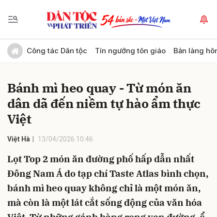
Gửi bình luận
Công tác Dân tộc
Tín ngưỡng tôn giáo
Bản làng hô
Bánh mì heo quay - Từ món ăn
dân dã đến niềm tự hào ẩm thực
Việt
Việt Hà
13/04/2026 10:46
Hủy
Gửi
Lọt Top 2 món ăn đường phố hấp dẫn nhất
Đông Nam Á do tạp chí Taste Atlas bình chọn,
bánh mì heo quay không chỉ là một món ăn,
mà còn là một lát cắt sống động của văn hóa