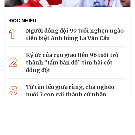
ĐỌC NHIỀU
1
Người đồng đội 99 tuổi nghẹn ngào
tiễn biệt Anh hùng La Văn Cầu
Ký ức của cựu giao liên 96 tuổi trở
2
thành “tấm bản đồ” tìm hài cốt
đồng đội
3
Từ căn lều giữa rừng, cha nghèo
nuôi 7 con gái thành cử nhân
Tổng Bí thư, Chủ tịch nước truy
4
tặng huân chương dũng cảm cho
chiến sĩ Kpă Thiêp