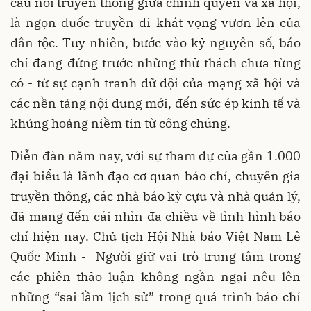
cầu nối truyền thông giữa chính quyền và xã hội,
là ngọn đuốc truyền đi khát vọng vươn lên của
dân tộc. Tuy nhiên, bước vào kỷ nguyên số, báo
chí đang đứng trước những thử thách chưa từng
có - từ sự cạnh tranh dữ dội của mạng xã hội và
các nền tảng nội dung mới, đến sức ép kinh tế và
khủng hoảng niềm tin từ công chúng.
Diễn đàn năm nay, với sự tham dự của gần 1.000
đại biểu là lãnh đạo cơ quan báo chí, chuyên gia
truyền thông, các nhà báo kỳ cựu và nhà quản lý,
đã mang đến cái nhìn đa chiều về tình hình báo
chí hiện nay. Chủ tịch Hội Nhà báo Việt Nam Lê
Quốc Minh - Người giữ vai trò trung tâm trong
các phiên thảo luận không ngần ngại nêu lên
những “sai lầm lịch sử” trong quá trình báo chí