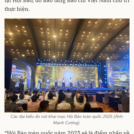
tại Hội Báo, do Bảo tàng Báo chí Việt Nam chủ trì
thực hiện.
Các đại biểu ấn nút khai mạc Hội Báo toàn quốc 2025 (Ảnh:
Mạnh Cường).
“Hội Báo toàn quốc năm 2025 sẽ là điểm nhấn về