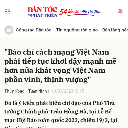
Gửi bình luận
Công tác Dân tộc
Tín ngưỡng tôn giáo
Bản làng hô
"Báo chí cách mạng Việt Nam
phải tiếp tục khơi dậy mạnh mẽ
hơn nữa khát vọng Việt Nam
phồn vinh, thịnh vượng"
Hủy
Gửi
Thúy Hồng - Tuấn Ninh
19/03/2023 18:15
Đó là ý kiến phát biểu chỉ đạo của Phó Thủ
tướng Chính phủ Trần Hồng Hà, tại Lễ Bế
mạc Hội Báo toàn quốc 2023, chiều 19/3, tại