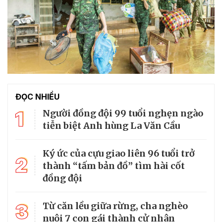
ĐỌC NHIỀU
1
Người đồng đội 99 tuổi nghẹn ngào
tiễn biệt Anh hùng La Văn Cầu
Ký ức của cựu giao liên 96 tuổi trở
2
thành “tấm bản đồ” tìm hài cốt
đồng đội
3
Từ căn lều giữa rừng, cha nghèo
nuôi 7 con gái thành cử nhân