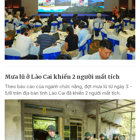
Mưa lũ ở Lào Cai khiến 2 người mất tích
Theo báo cáo của ngành chức năng, đợt mưa lũ từ ngày 3 -
5/8 trên địa bàn tỉnh Lào Cai đã khiến 2 người mất tích.