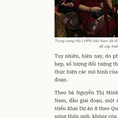
Trung ương Hội LHPN Việt Nam đã tổ c
đề cấp thiế
Tuy nhiên, hiện nay, do ph
hẹp, số lượng đối tượng t
thực hiện các mô hình của 
đoạn.
Theo bà Nguyễn Thị Minh
Nam, đầu giai đoạn, một 
triển khai Dự án 8 theo Q
nông thôn mới, không còn 