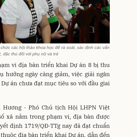
hức các hội thảo khoa học để rà soát, xác định các vấn
t, đặc thù đối với phụ nữ và trẻ
ạm vi địa bàn triển khai Dự án 8 bị thu
hụ hưởng ngày càng giảm, việc giải ngân
Dự án chưa đạt mục tiêu so với đầu giai
 Hương - Phó Chủ tịch Hội LHPN Việt
số xã nằm trong phạm vi, địa bàn được
uyết định 1719/QĐ-TTg nay đã đạt chuẩn
thuộc địa bàn triển khai Dự án, dẫn đến