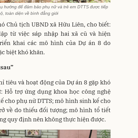
thụ hưởng để đảm bảo phụ nữ và trẻ em DTTS được tiếp
ộ, toàn diện về bình đẳng giới
ó Chủ tịch UBND xã Hữu Liên, cho biết:
ập từ việc sáp nhập hai xã cũ và hiện
riển khai các mô hình của Dự án 8 do
c biệt khó khăn.
 sau”
chỉ tiêu và hoạt động của Dự án 8 gặp khó
hư: Hỗ trợ ứng dụng khoa học công nghệ
tế cho phụ nữ DTTS; mô hình sinh kế cho
 về do thiếu đối tượng; mô hình tổ tiết
ng quy định nên không thực hiện được.