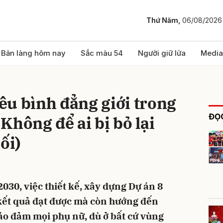
Thứ Năm,
06/08/2026
bình luận
Bản làng hôm nay
Sắc màu 54
Người giữ lửa
Media
êu bình đẳng giới trong
ĐỌC
Không để ai bị bỏ lại
ối)
Hủy
G
2030, việc thiết kế, xây dựng Dự án 8
kết quả đạt được mà còn hướng đến
ảo đảm mọi phụ nữ, dù ở bất cứ vùng