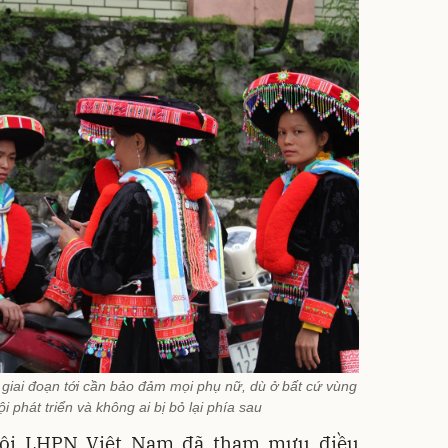
g giai đoạn tới cần bảo đảm mọi phụ nữ, dù ở bất cứ vùng
 phát triển và không ai bị bỏ lại phía sau
Hội LHPN Việt Nam đã tham mưu điều