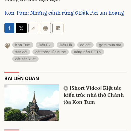
Kon Tum: Những cánh rừng ở Đăk Pxi tan hoang
Kon Tum
Đăk Pxi
Đăk Hà
cò đất
gom mua đất
san đồi
đất trồng lúa nước
đồng bào DTTS
đất sản xuất
BÀI LIÊN QUAN
[Short Video] Kiệt tác
kiến trúc nhà thờ Chánh
tòa Kon Tum