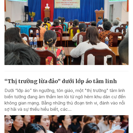
“Thị trường lừa đảo” dưới lớp áo tâm linh
Dưới “lớp áo” tín ngưỡng, tôn giáo, một "thị trường" tâm linh
biến tướng đang âm thầm len lỏi từ ngõ hẻm khu dân cư đến
không gian mạng. Bằng những thủ đoạn tinh vi, đánh vào nỗi
sợ hãi và sự thiếu hiểu biết, các...