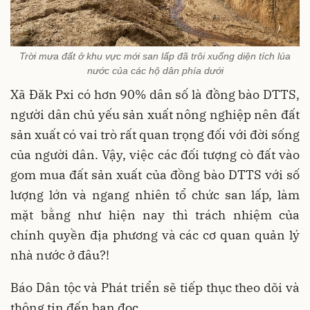
Trời mưa đất ở khu vực mới san lấp đã trôi xuống diện tích lúa
nước của các hộ dân phía dưới
Xã Đăk Pxi có hơn 90% dân số là đồng bào DTTS,
người dân chủ yếu sản xuất nông nghiệp nên đất
sản xuất có vai trò rất quan trọng đối với đời sống
của người dân. Vậy, việc các đối tượng cò đất vào
gom mua đất sản xuất của đồng bào DTTS với số
lượng lớn và ngang nhiên tổ chức san lấp, làm
mặt bằng như hiện nay thì trách nhiệm của
chính quyền địa phương và các cơ quan quản lý
nhà nước ở đâu?!
Báo Dân tộc và Phát triển sẽ tiếp thục theo dõi và
thông tin đến bạn đọc.