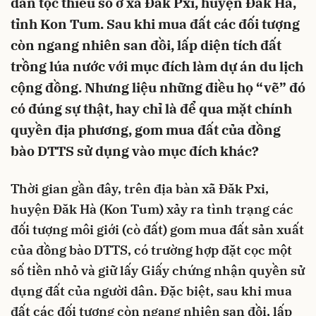
dân tộc thiểu số ở xã Đăk Pxi, huyện Đăk Hà,
tỉnh Kon Tum. Sau khi mua đất các đối tượng
còn ngang nhiên san đồi, lấp diện tích đất
trồng lúa nước với mục đích làm dự án du lịch
cộng đồng. Nhưng liệu những điều họ “vẽ” đó
có đúng sự thật, hay chỉ là để qua mặt chính
quyền địa phương, gom mua đất của đồng
bào DTTS sử dụng vào mục đích khác?
Thời gian gần đây, trên địa bàn xã Đăk Pxi,
huyện Đăk Hà (Kon Tum) xảy ra tình trạng các
đối tượng môi giới (cò đất) gom mua đất sản xuất
của đồng bào DTTS, có trường hợp đặt cọc một
số tiền nhỏ và giữ lấy Giấy chứng nhận quyền sử
dụng đất của người dân. Đặc biệt, sau khi mua
đất các đối tượng còn ngang nhiên san đồi, lấp