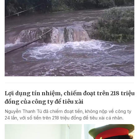
Lợi dụng tín nhiệm, chiếm đoạt trên 218 triệu
đồng của công ty để tiêu xài
Nguyễn Thanh Tú đã chiếm đoạt tiền, không nộp về công ty
24 lần, với số tiền trên 218 triệu đồng để tiêu xài cá nhân.