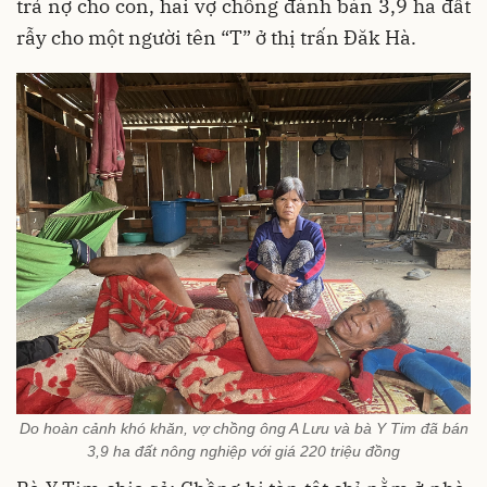
trả nợ cho con, hai vợ chồng đành bán 3,9 ha đất
rẫy cho một người tên “T” ở thị trấn Đăk Hà.
Do hoàn cảnh khó khăn, vợ chồng ông A Lưu và bà Y Tim đã bán
3,9 ha đất nông nghiệp với giá 220 triệu đồng