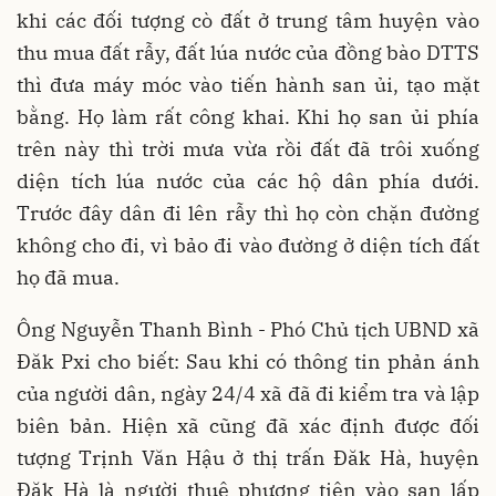
khi các đối tượng cò đất ở trung tâm huyện vào
thu mua đất rẫy, đất lúa nước của đồng bào DTTS
thì đưa máy móc vào tiến hành san ủi, tạo mặt
bằng. Họ làm rất công khai. Khi họ san ủi phía
trên này thì trời mưa vừa rồi đất đã trôi xuống
diện tích lúa nước của các hộ dân phía dưới.
Trước đây dân đi lên rẫy thì họ còn chặn đường
không cho đi, vì bảo đi vào đường ở diện tích đất
họ đã mua.
Ông Nguyễn Thanh Bình - Phó Chủ tịch UBND xã
Đăk Pxi cho biết: Sau khi có thông tin phản ánh
của người dân, ngày 24/4 xã đã đi kiểm tra và lập
biên bản. Hiện xã cũng đã xác định được đối
tượng Trịnh Văn Hậu ở thị trấn Đăk Hà, huyện
Đăk Hà là người thuê phương tiện vào san lấp