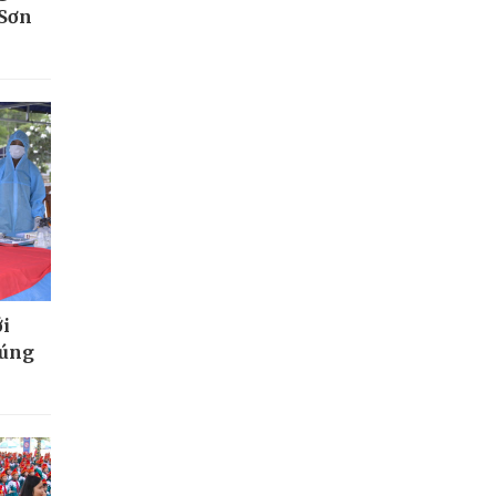
 Sơn
ới
đúng