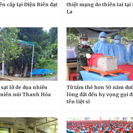
iên cấp tại Điện Biên đạt
thiệt mạng do thiên tai tại
La
sạt lở đe dọa nhiều
Từ tấm thẻ hơn 50 năm dư
miền núi Thanh Hóa
lòng đất đến hy vọng gọi 
tên liệt sĩ