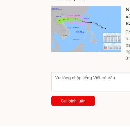
N
xả
R
T
R
b
n
ứn
Gửi bình luận