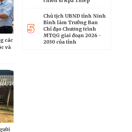
chiến sĩ Kpă Thiêp
Chủ tịch UBND tỉnh Ninh
Bình làm Trưởng Ban
5
Chỉ đạo Chương trình
MTQG giai đoạn 2026 -
g các
2030 của tỉnh
ộc và
người