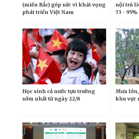
(miền Bắc) góp sức vì khát vọng
nội trú l
phát triển Việt Nam
73 - 95%
Học sinh cả nước tựu trường
Mưa lớn, 
sớm nhất từ ngày 22/8
khu vực 