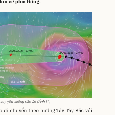
km về phía Đông.
 suy yếu xuống cấp 15 (Ảnh IT)
ão di chuyển theo hướng Tây Tây Bắc với