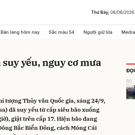
Thứ Bảy,
08/08/2026
bình luận
Bản làng hôm nay
Sắc màu 54
Người giữ lửa
Media
 suy yếu, nguy cơ mưa
ĐỌC
í tượng Thủy văn Quốc gia, sáng 24/9,
Hủy
G
sa) đã suy yếu từ cấp siêu bão xuống
iờ), giật trên cấp 17. Hiện bão đang
 Đông Bắc Biển Đông, cách Móng Cái