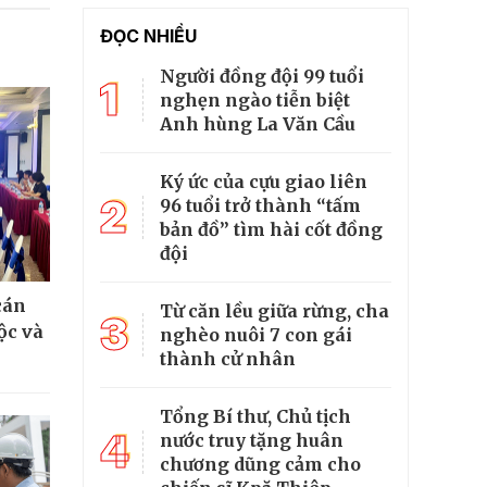
ĐỌC NHIỀU
Người đồng đội 99 tuổi
1
nghẹn ngào tiễn biệt
Anh hùng La Văn Cầu
Ký ức của cựu giao liên
2
96 tuổi trở thành “tấm
bản đồ” tìm hài cốt đồng
đội
cán
Từ căn lều giữa rừng, cha
3
ộc và
nghèo nuôi 7 con gái
thành cử nhân
Tổng Bí thư, Chủ tịch
4
nước truy tặng huân
chương dũng cảm cho