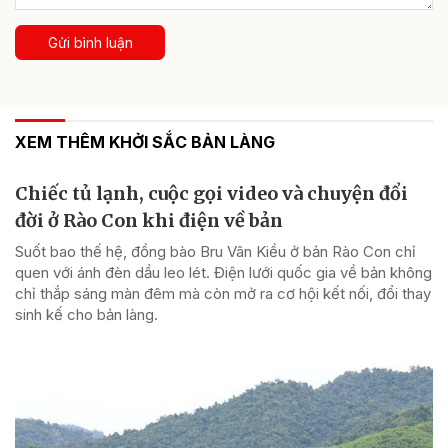
Gửi bình luận
XEM THÊM KHỞI SẮC BẢN LÀNG
Chiếc tủ lạnh, cuộc gọi video và chuyện đổi
đời ở Rào Con khi điện về bản
Suốt bao thế hệ, đồng bào Bru Vân Kiều ở bản Rào Con chỉ
quen với ánh đèn dầu leo lét. Điện lưới quốc gia về bản không
chỉ thắp sáng màn đêm mà còn mở ra cơ hội kết nối, đổi thay
sinh kế cho bản làng.