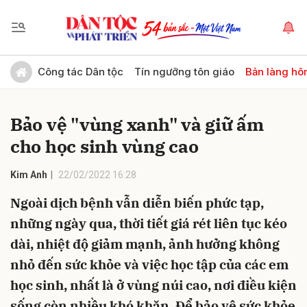
Gửi bình luận
Công tác Dân tộc
Tín ngưỡng tôn giáo
Bản làng hô
Bảo vệ "vùng xanh" và giữ ấm
cho học sinh vùng cao
Kim Anh
22/02/2022 16:28
Ngoài dịch bệnh vẫn diễn biến phức tạp,
Hủy
Gửi
những ngày qua, thời tiết giá rét liên tục kéo
dài, nhiệt độ giảm mạnh, ảnh hưởng không
nhỏ đến sức khỏe và việc học tập của các em
học sinh, nhất là ở vùng núi cao, nơi điều kiện
sống còn nhiều khó khăn. Để bảo vệ sức khỏe