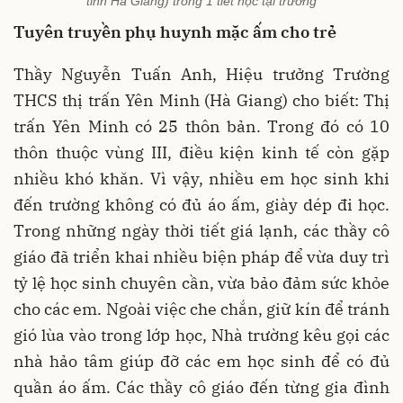
tỉnh Hà Giang) trong 1 tiết học tại trường
Tuyên truyền phụ huynh mặc ấm cho trẻ
Thầy Nguyễn Tuấn Anh, Hiệu trưởng Trường
THCS thị trấn Yên Minh (Hà Giang) cho biết:
Thị
trấn Yên Minh có 25 thôn bản. Trong đó có 10
thôn thuộc vùng III, điều kiện kinh tế còn gặp
nhiều khó khăn. Vì vậy, nhiều em học sinh khi
đến trường không có đủ áo ấm, giày dép đi học.
Trong những ngày thời tiết giá lạnh, các thầy cô
giáo đã triển khai nhiều biện pháp để vừa duy trì
tỷ lệ học sinh chuyên cần, vừa bảo đảm sức khỏe
cho các em. Ngoài việc che chắn, giữ kín để tránh
gió lùa vào trong lớp học, Nhà trường kêu gọi các
nhà hảo tâm giúp đỡ các em học sinh để có đủ
quần áo ấm. Các thầy cô giáo đến từng gia đình