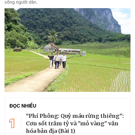
sống người dân.
ĐỌC NHIỀU
“Phí Phông: Quỷ máu rừng thiêng”:
1
Cơn sốt trăm tỷ và "mỏ vàng" văn
hóa bản địa (Bài 1)