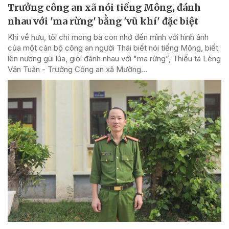
Trưởng công an xã nói tiếng Mông, đánh
nhau với 'ma rừng' bằng 'vũ khí' đặc biệt
Khi về hưu, tôi chỉ mong bà con nhớ đến mình với hình ảnh
của một cán bộ công an người Thái biết nói tiếng Mông, biết
lên nương gùi lúa, giỏi đánh nhau với "ma rừng”, Thiếu tá Lèng
Văn Tuân - Trưởng Công an xã Mường...