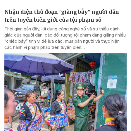
Nhận diện thủ đoạn "giăng bẫy" người dân
trên tuyến biên giới của tội phạm số
Thời gian gần đây, lợi dụng công nghệ số và sự thiếu cảnh
giác của người dân, các đối tượng tội phạm đang giăng nhiều
“chiếc bẫy” tinh vi để lừa đảo, mua bán người và thực hiện
các hành vi phạm pháp trên tuyến biên...