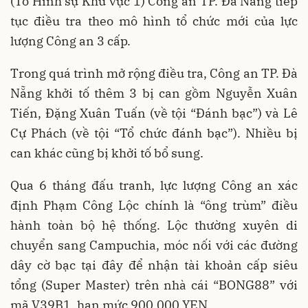
(Tổ Hình sự Khu vực 1) Công an TP. Đà Nẵng tiếp
tục điều tra theo mô hình tổ chức mới của lực
lượng Công an 3 cấp.
Trong quá trình mở rộng điều tra, Công an TP. Đà
Nẵng khởi tố thêm 3 bị can gồm Nguyễn Xuân
Tiến, Đặng Xuân Tuấn (về tội “Đánh bạc”) và Lê
Cự Phách (về tội “Tổ chức đánh bạc”). Nhiều bị
can khác cũng bị khởi tố bổ sung.
Qua 6 tháng đấu tranh, lực lượng Công an xác
định Phạm Công Lộc chính là “ông trùm” điều
hành toàn bộ hệ thống. Lộc thường xuyên di
chuyển sang Campuchia, móc nối với các đường
dây cờ bạc tại đây để nhận tài khoản cấp siêu
tổng (Super Master) trên nhà cái “BONG88” với
mã V39B1, hạn mức 900.000 YEN.