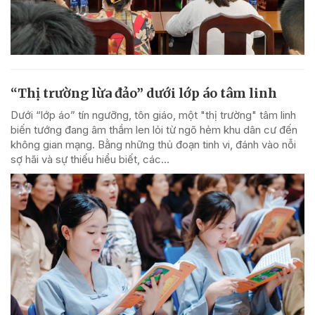
“Thị trường lừa đảo” dưới lớp áo tâm linh
Dưới “lớp áo” tín ngưỡng, tôn giáo, một "thị trường" tâm linh
biến tướng đang âm thầm len lỏi từ ngõ hẻm khu dân cư đến
không gian mạng. Bằng những thủ đoạn tinh vi, đánh vào nỗi
sợ hãi và sự thiếu hiểu biết, các...