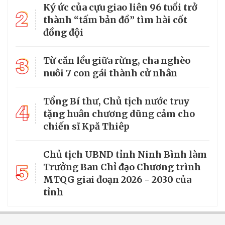
Ký ức của cựu giao liên 96 tuổi trở
2
thành “tấm bản đồ” tìm hài cốt
đồng đội
3
Từ căn lều giữa rừng, cha nghèo
nuôi 7 con gái thành cử nhân
Tổng Bí thư, Chủ tịch nước truy
4
tặng huân chương dũng cảm cho
chiến sĩ Kpă Thiêp
Chủ tịch UBND tỉnh Ninh Bình làm
5
Trưởng Ban Chỉ đạo Chương trình
MTQG giai đoạn 2026 - 2030 của
tỉnh