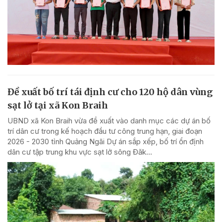
Đề xuất bố trí tái định cư cho 120 hộ dân vùng
sạt lở tại xã Kon Braih
UBND xã Kon Braih vừa đề xuất vào danh mục các dự án bố
trí dân cư trong kế hoạch đầu tư công trung hạn, giai đoạn
2026 - 2030 tỉnh Quảng Ngãi Dự án sắp xếp, bố trí ổn định
dân cư tập trung khu vực sạt lở sông Đăk...