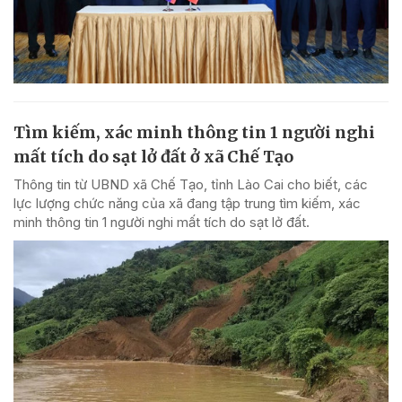
Tìm kiếm, xác minh thông tin 1 người nghi
mất tích do sạt lở đất ở xã Chế Tạo
Thông tin từ UBND xã Chế Tạo, tỉnh Lào Cai cho biết, các
lực lượng chức năng của xã đang tập trung tìm kiếm, xác
minh thông tin 1 người nghi mất tích do sạt lở đất.