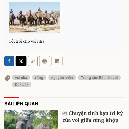
Cởi trói cho voi nhà
voi nhà
rừng
nguyên nhân
Trung tâm Bảo tồn voi
Đắk Lắk
BÀI LIÊN QUAN
Chuyện tình bạn tri kỷ
của voi giữa rừng khộp