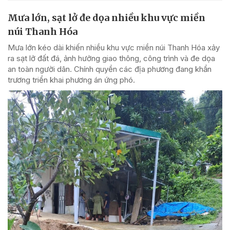
Mưa lớn, sạt lở đe dọa nhiều khu vực miền
núi Thanh Hóa
Mưa lớn kéo dài khiến nhiều khu vực miền núi Thanh Hóa xảy
ra sạt lở đất đá, ảnh hưởng giao thông, công trình và đe dọa
an toàn người dân. Chính quyền các địa phương đang khẩn
trương triển khai phương án ứng phó.