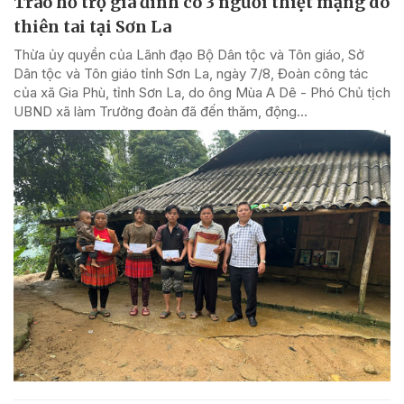
Trao hỗ trợ gia đình có 3 người thiệt mạng do
thiên tai tại Sơn La
Thừa ủy quyền của Lãnh đạo Bộ Dân tộc và Tôn giáo, Sở
Dân tộc và Tôn giáo tỉnh Sơn La, ngày 7/8, Đoàn công tác
của xã Gia Phù, tỉnh Sơn La, do ông Mùa A Dê - Phó Chủ tịch
UBND xã làm Trưởng đoàn đã đến thăm, động...