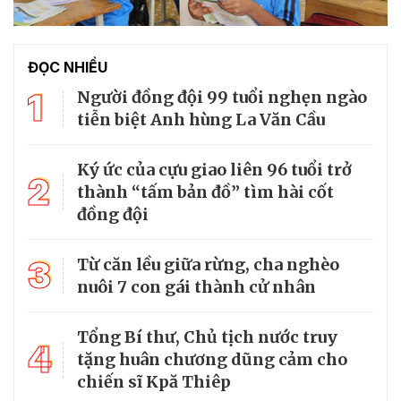
ĐỌC NHIỀU
1
Người đồng đội 99 tuổi nghẹn ngào
tiễn biệt Anh hùng La Văn Cầu
Ký ức của cựu giao liên 96 tuổi trở
2
thành “tấm bản đồ” tìm hài cốt
đồng đội
3
Từ căn lều giữa rừng, cha nghèo
nuôi 7 con gái thành cử nhân
Tổng Bí thư, Chủ tịch nước truy
4
tặng huân chương dũng cảm cho
chiến sĩ Kpă Thiêp