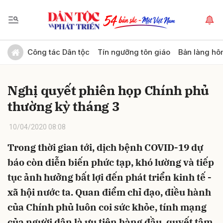
Gửi bình luận
Công tác Dân tộc
Tín ngưỡng tôn giáo
Bản làng hô
Nghị quyết phiên họp Chính phủ
thường kỳ tháng 3
10/04/2020 08:08
Trong thời gian tới, dịch bệnh COVID-19 dự
Hủy
Gửi
báo còn diễn biến phức tạp, khó lường và tiếp
tục ảnh hưởng bất lợi đến phát triển kinh tế -
xã hội nước ta. Quan điểm chỉ đạo, điều hành
của Chính phủ luôn coi sức khỏe, tính mạng
của người dân là ưu tiên hàng đầu, quyết tâm