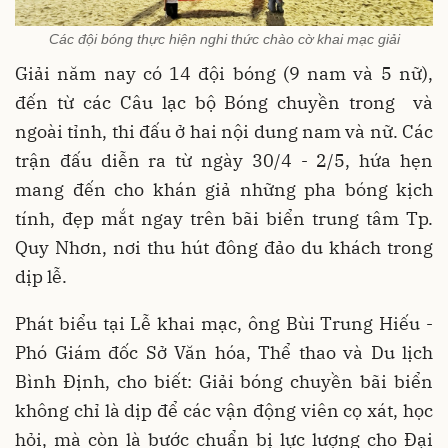
Các đội bóng thực hiện nghi thức chào cờ khai mạc giải
Giải năm nay có 14 đội bóng (9 nam và 5 nữ),
đến từ các Câu lạc bộ Bóng chuyền trong và
ngoài tỉnh, thi đấu ở hai nội dung nam và nữ. Các
trận đấu diễn ra từ ngày 30/4 - 2/5, hứa hẹn
mang đến cho khán giả những pha bóng kịch
tính, đẹp mắt ngay trên bãi biển trung tâm Tp.
Quy Nhơn, nơi thu hút đông đảo du khách trong
dịp lễ.
Phát biểu tại Lễ khai mạc, ông Bùi Trung Hiếu -
Phó Giám đốc Sở Văn hóa, Thể thao và Du lịch
Bình Định, cho biết: Giải bóng chuyền bãi biển
không chỉ là dịp để các vận động viên cọ xát, học
hỏi, mà còn là bước chuẩn bị lực lượng cho Đại