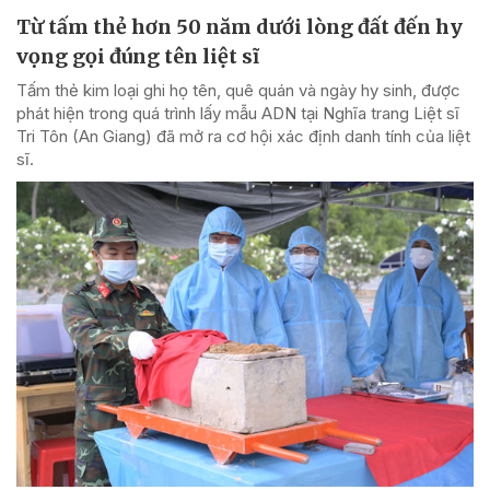
Từ tấm thẻ hơn 50 năm dưới lòng đất đến hy
vọng gọi đúng tên liệt sĩ
Tấm thẻ kim loại ghi họ tên, quê quán và ngày hy sinh, được
phát hiện trong quá trình lấy mẫu ADN tại Nghĩa trang Liệt sĩ
Tri Tôn (An Giang) đã mở ra cơ hội xác định danh tính của liệt
sĩ.