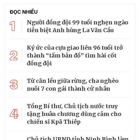
ĐỌC NHIỀU
1
Người đồng đội 99 tuổi nghẹn ngào
tiễn biệt Anh hùng La Văn Cầu
Ký ức của cựu giao liên 96 tuổi trở
2
thành “tấm bản đồ” tìm hài cốt
đồng đội
3
Từ căn lều giữa rừng, cha nghèo
nuôi 7 con gái thành cử nhân
Tổng Bí thư, Chủ tịch nước truy
4
tặng huân chương dũng cảm cho
chiến sĩ Kpă Thiêp
Chủ tịch UBND tỉnh Ninh Bình làm