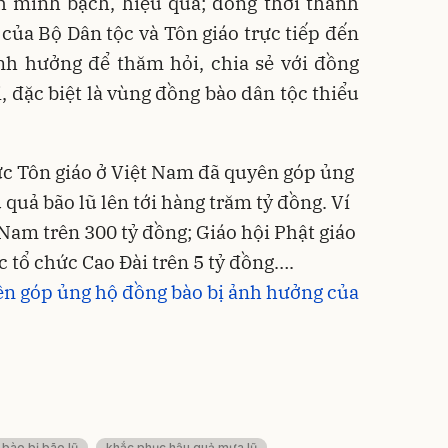
h minh bạch, hiệu quả; đồng thời thành
 của Bộ Dân tộc và Tôn giáo trực tiếp đến
nh hưởng để thăm hỏi, chia sẻ với đồng
ai, đặc biệt là vùng đồng bào dân tộc thiểu
ức Tôn giáo ở Việt Nam đã quyên góp ủng
quả bão lũ lên tới hàng trăm tỷ đồng. Ví
 Nam trên 300 tỷ đồng; Giáo hội Phật giáo
c tổ chức Cao Đài trên 5 tỷ đồng….
ên góp ủng hộ đồng bào bị ảnh hưởng của
bào bị bão lũ
khắc phục hậu quả mưa lũ