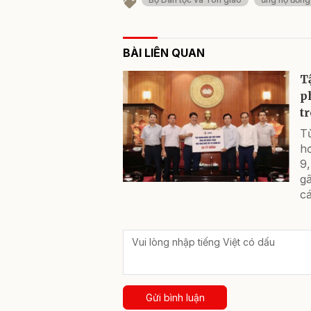
BÀI LIÊN QUAN
T
p
t
T
hơ
9,
gâ
cá
Gửi bình luận