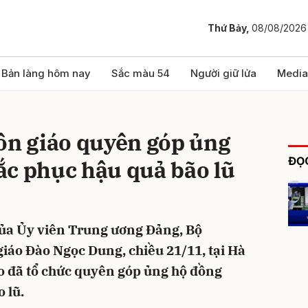
Thứ Bảy,
08/08/2026
bình luận
Bản làng hôm nay
Sắc màu 54
Người giữ lửa
Media
ôn giáo quyên góp ủng
ĐỌC
ắc phục hậu quả bão lũ
của Ủy viên Trung ương Đảng, Bộ
Hủy
G
giáo Đào Ngọc Dung, chiều 21/11, tại Hà
áo đã tổ chức quyên góp ủng hộ đồng
 lũ.