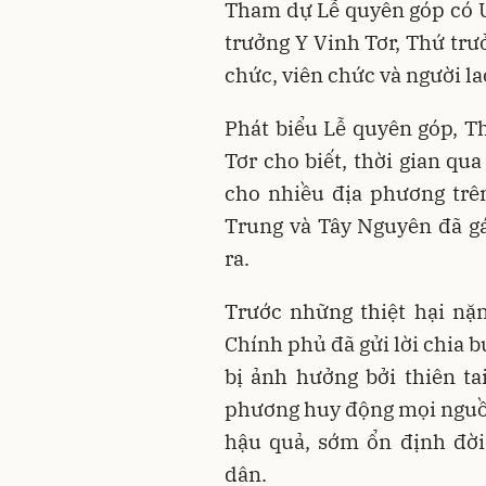
Tham dự Lễ quyên góp
có 
trưởng Y Vinh Tơr, Thứ tr
chức, viên chức và người la
Phát biểu Lễ quyên góp, T
Tơr cho biết, thời gian qu
cho nhiều địa phương trê
Trung và Tây Nguyên đã gán
ra.
Trước những thiệt hại nặ
Chính phủ đã gửi lời chia b
bị ảnh hưởng bởi thiên tai
phương huy động mọi nguồn 
hậu quả, sớm ổn định đời
dân.