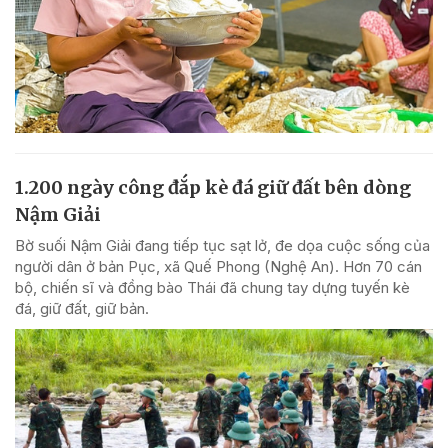
1.200 ngày công đắp kè đá giữ đất bên dòng
Nậm Giải
Bờ suối Nậm Giải đang tiếp tục sạt lở, đe dọa cuộc sống của
người dân ở bản Pục, xã Quế Phong (Nghệ An). Hơn 70 cán
bộ, chiến sĩ và đồng bào Thái đã chung tay dựng tuyến kè
đá, giữ đất, giữ bản.