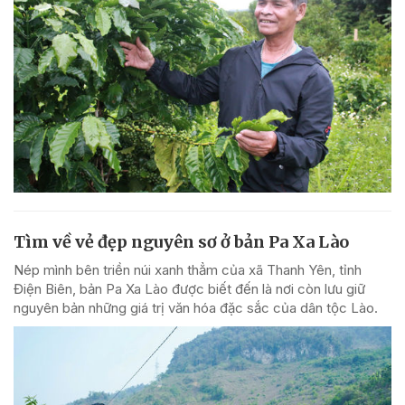
Tìm về vẻ đẹp nguyên sơ ở bản Pa Xa Lào
Nép mình bên triền núi xanh thẳm của xã Thanh Yên, tỉnh
Điện Biên, bản Pa Xa Lào được biết đến là nơi còn lưu giữ
nguyên bản những giá trị văn hóa đặc sắc của dân tộc Lào.