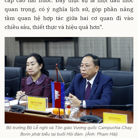
cấp cao hai nước. Đây thực sự là một dấu mốc
quan trọng, có ý nghĩa lịch sử, góp phần nâng
tầm quan hệ hợp tác giữa hai cơ quan đi vào
chiều sâu, thiết thực và hiệu quả hơn”.
Bộ trưởng Bộ Lễ nghi và Tôn giáo Vương quốc Campuchia Chay
Borin phát biểu tại buổi Hội đàm. (Ảnh: Phạm Hải)