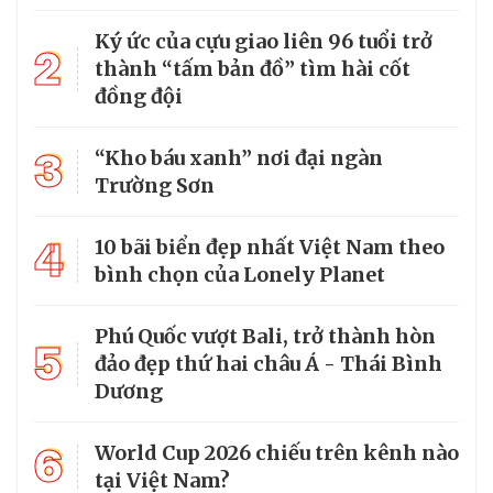
Ký ức của cựu giao liên 96 tuổi trở
2
thành “tấm bản đồ” tìm hài cốt
đồng đội
3
“Kho báu xanh” nơi đại ngàn
Trường Sơn
4
10 bãi biển đẹp nhất Việt Nam theo
bình chọn của Lonely Planet
Phú Quốc vượt Bali, trở thành hòn
5
đảo đẹp thứ hai châu Á - Thái Bình
Dương
6
World Cup 2026 chiếu trên kênh nào
tại Việt Nam?