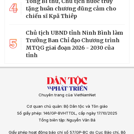
Tổng Bí thư, Chủ tịch nước truy
4
tặng huân chương dũng cảm cho
chiến sĩ Kpă Thiêp
Chủ tịch UBND tỉnh Ninh Bình làm
5
Trưởng Ban Chỉ đạo Chương trình
MTQG giai đoạn 2026 - 2030 của
tỉnh
Chuyên trang của VietNamNet
Cơ quan chủ quản: Bộ Dân tộc và Tôn giáo
Số giấy phép: 146/GP-BVHTTDL, cấp ngày 17/10/2025
Tổng biên tập: Nguyễn Văn Bá
Giấy phép hoạt động báo chí số 57/GP-BC do Cục Báo chí, Bộ