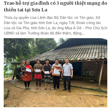
Trao hỗ trợ gia đình có 3 người thiệt mạng do
thiên tai tại Sơn La
Thừa ủy quyền của Lãnh đạo Bộ Dân tộc và Tôn giáo, Sở
Dân tộc và Tôn giáo tỉnh Sơn La, ngày 7/8, Đoàn công tác
của xã Gia Phù, tỉnh Sơn La, do ông Mùa A Dê - Phó Chủ tịch
UBND xã làm Trưởng đoàn đã đến thăm, động...