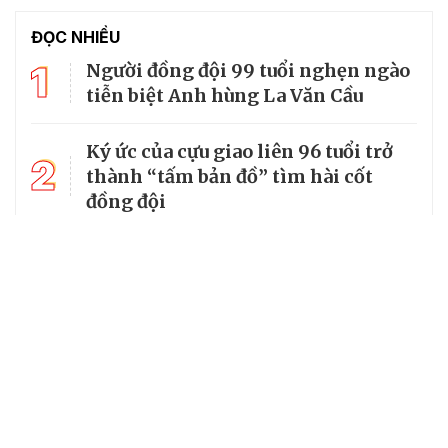
ĐỌC NHIỀU
1
Người đồng đội 99 tuổi nghẹn ngào
tiễn biệt Anh hùng La Văn Cầu
Ký ức của cựu giao liên 96 tuổi trở
2
thành “tấm bản đồ” tìm hài cốt
đồng đội
3
Từ căn lều giữa rừng, cha nghèo
nuôi 7 con gái thành cử nhân
Tổng Bí thư, Chủ tịch nước truy
4
tặng huân chương dũng cảm cho
chiến sĩ Kpă Thiêp
Chủ tịch UBND tỉnh Ninh Bình làm