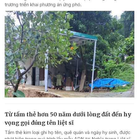
trương triển khai phương án ứng phó.
Từ tấm thẻ hơn 50 năm dưới lòng đất đến hy
vọng gọi đúng tên liệt sĩ
Tấm thẻ kim loại ghi họ tên, quê quán và ngày hy sinh, được
phát hiện trong quá trình lấy mẫu ADN tại Nghĩa trang Liệt sĩ