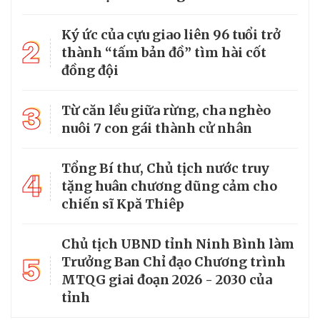
Ký ức của cựu giao liên 96 tuổi trở
2
thành “tấm bản đồ” tìm hài cốt
đồng đội
3
Từ căn lều giữa rừng, cha nghèo
nuôi 7 con gái thành cử nhân
Tổng Bí thư, Chủ tịch nước truy
4
tặng huân chương dũng cảm cho
chiến sĩ Kpă Thiêp
Chủ tịch UBND tỉnh Ninh Bình làm
5
Trưởng Ban Chỉ đạo Chương trình
MTQG giai đoạn 2026 - 2030 của
tỉnh