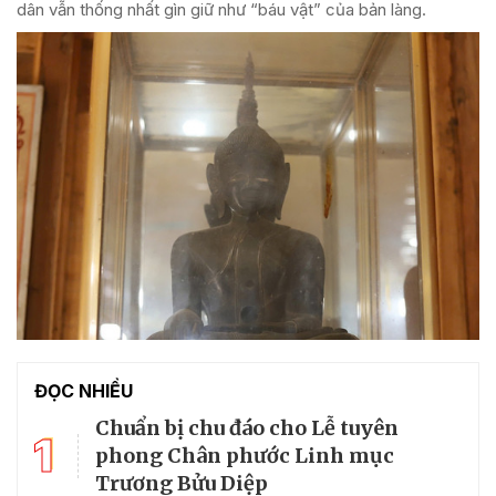
dân vẫn thống nhất gìn giữ như “báu vật” của bản làng.
ĐỌC NHIỀU
Chuẩn bị chu đáo cho Lễ tuyên
1
phong Chân phước Linh mục
Trương Bửu Diệp