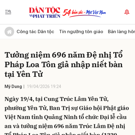
Gửi bình luận
Công tác Dân tộc
Tín ngưỡng tôn giáo
Bản làng hô
Tưởng niệm 696 năm Đệ nhị Tổ
Pháp Loa Tôn giả nhập niết bàn
tại Yên Tử
Mỹ Dung
19/04/2026 19:24
Hủy
Gửi
Ngày 19/4, tại Cung Trúc Lâm Yên Tử,
phường Yên Tử, Ban Trị sự Giáo hội Phật giáo
Việt Nam tỉnh Quảng Ninh tổ chức Đại lễ cầu
an và tưởng niệm 696 năm Trúc Lâm Đệ nhị