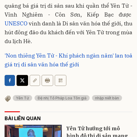
quảng bá giá trị di sản sau khi quần thể Yên Tử -
Vĩnh Nghiêm - Côn Sơn, Kiếp Bạc được
UNESCO
vinh danh là Di sản văn hóa thế giới, thu
hút đông đảo du khách đến với Yên Tử trong mùa
du lịch Hè.
'Non thiêng Yên Tử - Khí phách ngàn năm' lan toả
giá trị di sản văn hóa thế giới
Yên Tử
Đệ nhị Tổ Pháp Loa Tôn giả
nhập niết bàn
BÀI LIÊN QUAN
Yên Tử hướng tới mô
hình đô thị di sản mang