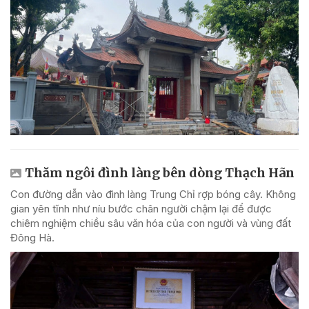
Thăm ngôi đình làng bên dòng Thạch Hãn
Con đường dẫn vào đình làng Trung Chỉ rợp bóng cây. Không
gian yên tĩnh như níu bước chân người chậm lại để được
chiêm nghiệm chiều sâu văn hóa của con người và vùng đất
Đông Hà.