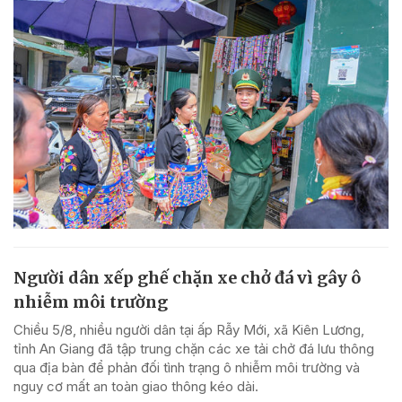
Người dân xếp ghế chặn xe chở đá vì gây ô
nhiễm môi trường
Chiều 5/8, nhiều người dân tại ấp Rẫy Mới, xã Kiên Lương,
tỉnh An Giang đã tập trung chặn các xe tải chở đá lưu thông
qua địa bàn để phản đối tình trạng ô nhiễm môi trường và
nguy cơ mất an toàn giao thông kéo dài.