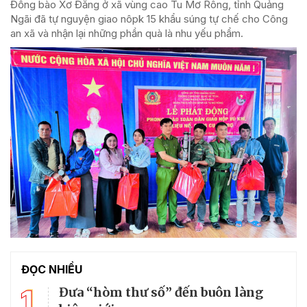
Đồng bào Xơ Đăng ở xã vùng cao Tu Mơ Rông, tỉnh Quảng
Ngãi đã tự nguyện giao nôpk 15 khẩu súng tự chế cho Công
an xã và nhận lại những phần quà là nhu yếu phẩm.
ĐỌC NHIỀU
1
Đưa “hòm thư số” đến buôn làng