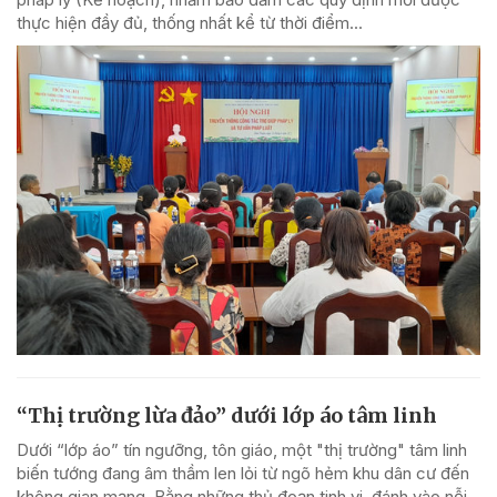
thực hiện đầy đủ, thống nhất kể từ thời điểm...
“Thị trường lừa đảo” dưới lớp áo tâm linh
Dưới “lớp áo” tín ngưỡng, tôn giáo, một "thị trường" tâm linh
biến tướng đang âm thầm len lỏi từ ngõ hẻm khu dân cư đến
không gian mạng. Bằng những thủ đoạn tinh vi, đánh vào nỗi