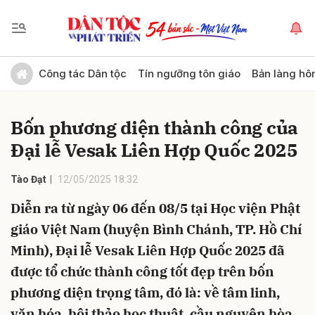
Gửi bình luận
Công tác Dân tộc
Tín ngưỡng tôn giáo
Bản làng hô
Bốn phương diện thành công của
Đại lễ Vesak Liên Hợp Quốc 2025
Tào Đạt
12/05/2025 18:32
Diễn ra từ ngày 06 đến 08/5 tại Học viện Phật
Hủy
Gửi
giáo Việt Nam (huyện Bình Chánh, TP. Hồ Chí
Minh), Đại lễ Vesak Liên Hợp Quốc 2025 đã
được tổ chức thành công tốt đẹp trên bốn
phương diện trọng tâm, đó là: về tâm linh,
văn hóa, hội thảo học thuật, cầu nguyện hòa