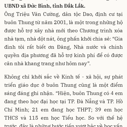
UBND xã Đức Bình, tỉnh Đắk Lắk.
Ông Triệu Văn Cường, dân tộc Dao, định cư tại
buôn Thung từ năm 2001, là một trong những hộ
được hỗ trợ xây nhà mới theo Chương trình xóa
nhà tạm, nhà dột nát
, ông phấn khởi chia sẻ: “Gia
đình tôi rất biết ơn Đảng, Nhà nước và chính
quyền địa phương đã hỗ trợ kinh phí để có được
căn nhà khang trang như hôm nay”.
Không chỉ khởi sắc về Kinh tế - xã hội, sự phát
triển giáo dục ở buôn Thung cũng là một điểm
sáng đáng ghi nhận. “Hiện, buôn Thung có 4 em
đang theo học đại học tại TP. Đà Nẵng và TP. Hồ
Chí Minh; 21 em đang học THPT; 39 em học
THCS và 115 em học Tiểu học. So với thế hệ
trước, đây là những bước tiến vượt bậc về học vấn