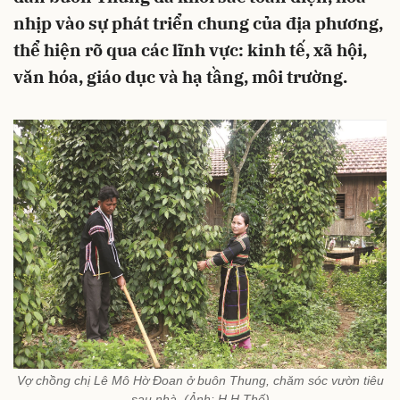
nhịp vào sự phát triển chung của địa phương,
thể hiện rõ qua các lĩnh vực: kinh tế, xã hội,
văn hóa, giáo dục và hạ tầng, môi trường.
Vợ chồng chị Lê Mô Hờ Đoan ở buôn Thung, chăm sóc vườn tiêu
sau nhà. (Ảnh: H.H.Thế)