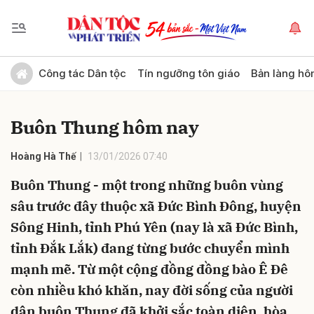
Gửi bình luận
Công tác Dân tộc
Tín ngưỡng tôn giáo
Bản làng hô
Buôn Thung hôm nay
Hoàng Hà Thế
13/01/2026 07:40
Buôn Thung - một trong những buôn vùng
sâu trước đây thuộc xã Đức Bình Đông, huyện
Hủy
Gửi
Sông Hinh, tỉnh Phú Yên (nay là xã Đức Bình,
tỉnh Đắk Lắk) đang từng bước chuyển mình
mạnh mẽ. Từ một cộng đồng đồng bào Ê Đê
còn nhiều khó khăn, nay đời sống của người
dân buôn Thung đã khởi sắc toàn diện, hòa