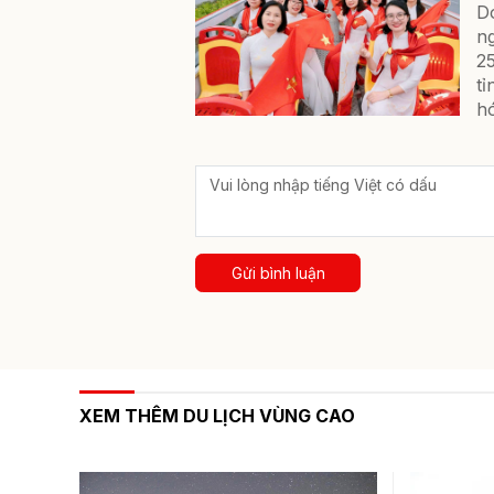
D
ng
25
tỉ
hó
Gửi bình luận
XEM THÊM DU LỊCH VÙNG CAO