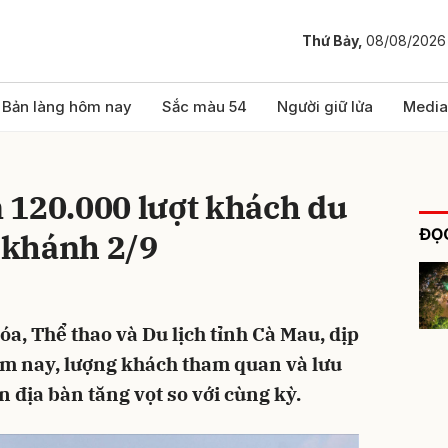
Thứ Bảy,
08/08/2026
bình luận
Bản làng hôm nay
Sắc màu 54
Người giữ lửa
Media
 120.000 lượt khách du
ĐỌC
c khánh 2/9
óa, Thể thao và Du lịch tỉnh Cà Mau, dịp
Hủy
G
ăm nay, lượng khách tham quan và lưu
ên địa bàn tăng vọt so với cùng kỳ.