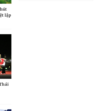
 hút
ệt lập
Thái