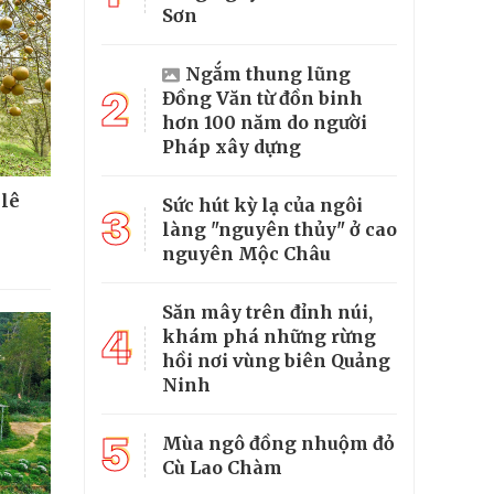
Sơn
Ngắm thung lũng
2
Đồng Văn từ đồn binh
hơn 100 năm do người
Pháp xây dựng
 lê
Sức hút kỳ lạ của ngôi
3
làng "nguyên thủy" ở cao
nguyên Mộc Châu
Săn mây trên đỉnh núi,
4
khám phá những rừng
hồi nơi vùng biên Quảng
Ninh
5
Mùa ngô đồng nhuộm đỏ
Cù Lao Chàm