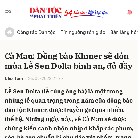
Gửi bình luận
Công tác Dân tộc
Tín ngưỡng tôn giáo
Bản làng hô
Cà Mau: Đồng bào Khmer sẽ đón
mùa Lễ Sen Dolta bình an, đủ đầy
Như Tâm
26/09/2023 21:37
Lễ Sen Dolta (lễ cúng ông bà) là một trong
Hủy
Gửi
những lễ quan trọng trong năm của đồng bào
dân tộc Khmer, được truyền giữ qua nhiều
thế hệ. Những ngày này, về Cà Mau sẽ được
chứng kiến cảnh nhộn nhịp ở khắp các phum,
sóc, bà con chuẩn bị chu đáo vật phẩm, trang