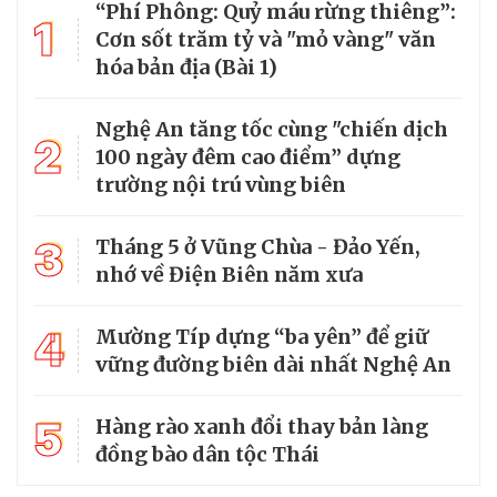
“Phí Phông: Quỷ máu rừng thiêng”:
1
Cơn sốt trăm tỷ và "mỏ vàng" văn
hóa bản địa (Bài 1)
Nghệ An tăng tốc cùng "chiến dịch
2
100 ngày đêm cao điểm” dựng
trường nội trú vùng biên
3
Tháng 5 ở Vũng Chùa - Đảo Yến,
nhớ về Điện Biên năm xưa
4
Mường Típ dựng “ba yên” để giữ
vững đường biên dài nhất Nghệ An
5
Hàng rào xanh đổi thay bản làng
đồng bào dân tộc Thái