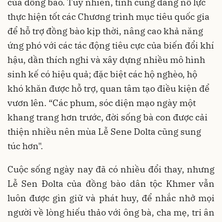
của đồng bào. Tuy nhiên, tỉnh cũng đang nỗ lực
thực hiện tốt các Chương trình mục tiêu quốc gia
để hỗ trợ đồng bào kịp thời, nâng cao khả năng
ứng phó với các tác động tiêu cực của biến đổi khí
hậu, dần thích nghi và xây dựng nhiều mô hình
sinh kế có hiệu quả; đặc biệt các hộ nghèo, hộ
khó khăn được hỗ trợ, quan tâm tạo điều kiện để
vươn lên. “Các phum, sóc diện mạo ngày một
khang trang hơn trước, đời sống bà con được cải
thiện nhiều nên mùa Lễ Sene Dolta cũng sung
túc hơn".
Cuộc sống ngày nay đã có nhiều đổi thay, nhưng
Lễ Sen Đolta của đồng bào dân tộc Khmer vẫn
luôn được gìn giữ và phát huy, để nhắc nhở mọi
người về lòng hiếu thảo với ông bà, cha mẹ, tri ân