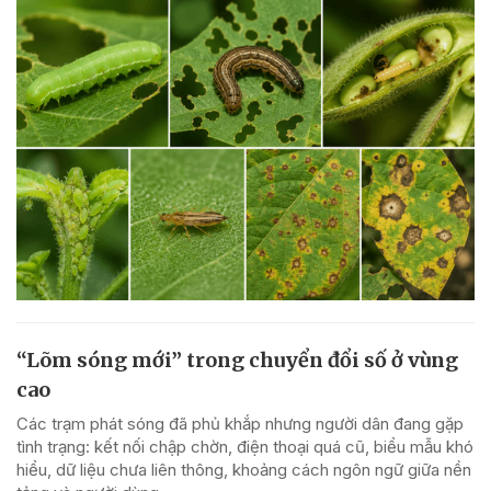
“Lõm sóng mới” trong chuyển đổi số ở vùng
cao
Các trạm phát sóng đã phủ khắp nhưng người dân đang gặp
tình trạng: kết nối chập chờn, điện thoại quá cũ, biểu mẫu khó
hiểu, dữ liệu chưa liên thông, khoảng cách ngôn ngữ giữa nền