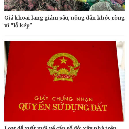
Giá khoai lang giảm sâu, nông dân khóc ròng
vì "lỗ kép"
Loạt đề xuất mới về cấp sổ đỏ; xây nhà trên