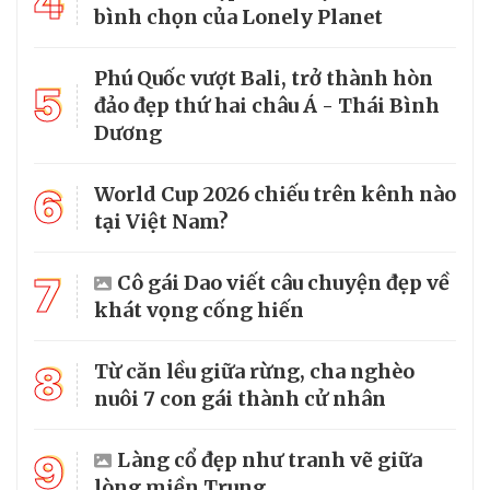
4
bình chọn của Lonely Planet
Phú Quốc vượt Bali, trở thành hòn
5
đảo đẹp thứ hai châu Á - Thái Bình
Dương
6
World Cup 2026 chiếu trên kênh nào
tại Việt Nam?
7
Cô gái Dao viết câu chuyện đẹp về
khát vọng cống hiến
8
Từ căn lều giữa rừng, cha nghèo
nuôi 7 con gái thành cử nhân
9
Làng cổ đẹp như tranh vẽ giữa
lòng miền Trung