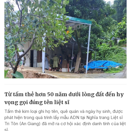
Từ tấm thẻ hơn 50 năm dưới lòng đất đến hy
vọng gọi đúng tên liệt sĩ
Tấm thẻ kim loại ghi họ tên, quê quán và ngày hy sinh, được
phát hiện trong quá trình lấy mẫu ADN tại Nghĩa trang Liệt sĩ
Tri Tôn (An Giang) đã mở ra cơ hội xác định danh tính của liệt
sĩ.