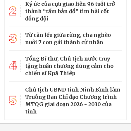
Ký ức của cựu giao liên 96 tuổi trở
2
thành “tấm bản đồ” tìm hài cốt
đồng đội
3
Từ căn lều giữa rừng, cha nghèo
nuôi 7 con gái thành cử nhân
Tổng Bí thư, Chủ tịch nước truy
4
tặng huân chương dũng cảm cho
chiến sĩ Kpă Thiêp
Chủ tịch UBND tỉnh Ninh Bình làm
5
Trưởng Ban Chỉ đạo Chương trình
MTQG giai đoạn 2026 - 2030 của
tỉnh