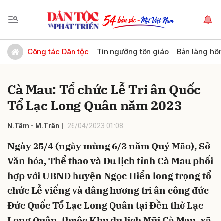
Gửi bình luận
Công tác Dân tộc
Tín ngưỡng tôn giáo
Bản làng hô
Cà Mau: Tổ chức Lễ Tri ân Quốc
Tổ Lạc Long Quân năm 2023
N.Tâm - M.Trân
26/04/2023 01:08
Ngày 25/4 (ngày mùng 6/3 năm Quý Mão), Sở
Hủy
Gửi
Văn hóa, Thể thao và Du lịch tỉnh Cà Mau phối
hợp với UBND huyện Ngọc Hiển long trọng tổ
chức Lễ viếng và dâng hương tri ân công đức
Đức Quốc Tổ Lạc Long Quân tại Đền thờ Lạc
Long Quân, thuộc Khu du lịch Mũi Cà Mau, xã