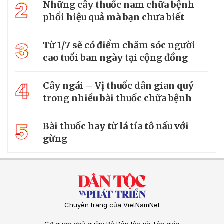
2
Những cây thuốc nam chữa bệnh
phổi hiệu quả mà bạn chưa biết
3
Từ 1/7 sẽ có điểm chăm sóc người
cao tuổi ban ngày tại cộng đồng
4
Cây ngái – Vị thuốc dân gian quý
trong nhiều bài thuốc chữa bệnh
5
Bài thuốc hay từ lá tía tô nấu với
gừng
Chuyên trang của VietNamNet
Cơ quan chủ quản: Bộ Dân tộc và Tôn giáo