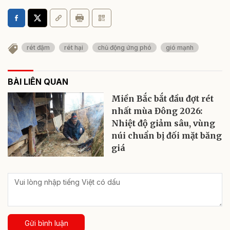
rét đậm
rét hại
chủ động ứng phó
gió mạnh
BÀI LIÊN QUAN
Miền Bắc bắt đầu đợt rét
nhất mùa Đông 2026:
Nhiệt độ giảm sâu, vùng
núi chuẩn bị đối mặt băng
giá
Gửi bình luận