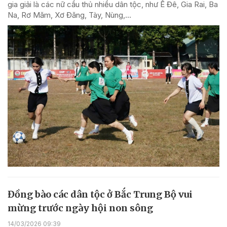
gia giải là các nữ cầu thủ nhiều dân tộc, như Ê Đê, Gia Rai, Ba
Na, Rơ Măm, Xơ Đăng, Tày, Nùng,...
Đồng bào các dân tộc ở Bắc Trung Bộ vui
mừng trước ngày hội non sông
14/03/2026 09:39