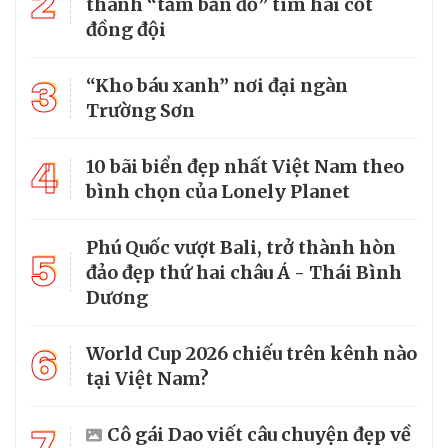
2
thành “tấm bản đồ” tìm hài cốt
đồng đội
3
“Kho báu xanh” nơi đại ngàn
Trường Sơn
4
10 bãi biển đẹp nhất Việt Nam theo
bình chọn của Lonely Planet
Phú Quốc vượt Bali, trở thành hòn
5
đảo đẹp thứ hai châu Á - Thái Bình
Dương
6
World Cup 2026 chiếu trên kênh nào
tại Việt Nam?
7
Cô gái Dao viết câu chuyện đẹp về