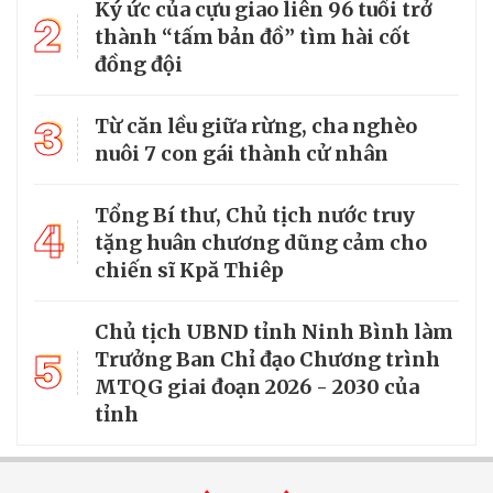
Ký ức của cựu giao liên 96 tuổi trở
2
thành “tấm bản đồ” tìm hài cốt
đồng đội
3
Từ căn lều giữa rừng, cha nghèo
nuôi 7 con gái thành cử nhân
Tổng Bí thư, Chủ tịch nước truy
4
tặng huân chương dũng cảm cho
chiến sĩ Kpă Thiêp
Chủ tịch UBND tỉnh Ninh Bình làm
5
Trưởng Ban Chỉ đạo Chương trình
MTQG giai đoạn 2026 - 2030 của
tỉnh