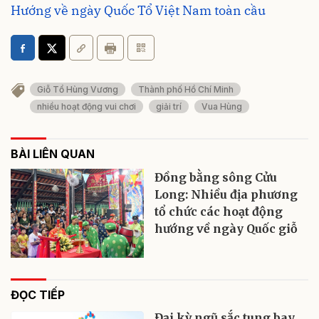
Hướng về ngày Quốc Tổ Việt Nam toàn cầu
Giỗ Tổ Hùng Vương
Thành phố Hồ Chí Minh
nhiều hoạt động vui chơi
giải trí
Vua Hùng
BÀI LIÊN QUAN
Đồng bằng sông Cửu
Long: Nhiều địa phương
tổ chức các hoạt động
hướng về ngày Quốc giỗ
ĐỌC TIẾP
Đại kỳ ngũ sắc tung bay