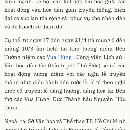
lành mạnh. Lễ hội cần kết hợp hài hòa giữa các
hoạt động văn hóa dân gian truyền thống, hiện
đại có sức lan tỏa rộng rãi phục vụ cho nhân dân
và du khách về tham dự.
Cụ thể, từ ngày 17 đến ngày 21/4 (từ mùng 6 đến
mùng 10/3 âm lịch) tại khu tưởng niệm Đền
Tưởng niệm các
Vua Hùng
, Công viên Lịch sử -
Văn hóa dân tộc (thành phố Thủ Đức) sẽ có các
hoạt động tưởng niệm với các nghi lễ truyền
thống như: diễu hành đón rước lễ, lễ tế theo nghi
thức cổ truyền; lễ dâng hương, dâng hoa tại Đền
thờ các Vua Hùng, Đức Thành hầu Nguyễn Hữu
Cảnh…
Ngoài ra, Sở Văn hóa và Thể thao TP. Hồ Chí Minh
cũng chủ trì phối hợp với Ban quản lý Công viên