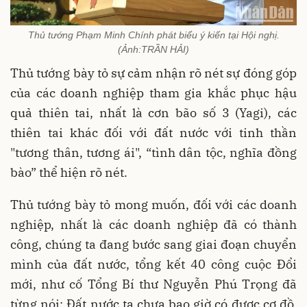
Thủ tướng Phạm Minh Chính phát biểu ý kiến tại Hội nghị.
(Ảnh:TRẦN HẢI)
Thủ tướng bày tỏ sự cảm nhận rõ nét sự đóng góp
của các doanh nghiệp tham gia khắc phục hậu
quả thiên tai, nhất là cơn bão số 3 (Yagi), các
thiên tai khác đối với đất nước với tinh thần
"tương thân, tương ái", “tình dân tộc, nghĩa đồng
bào” thể hiện rõ nét.
Thủ tướng bày tỏ mong muốn, đối với các doanh
nghiệp, nhất là các doanh nghiệp đã có thành
công, chúng ta đang bước sang giai đoạn chuyển
mình của đất nước, tổng kết 40 công cuộc Đổi
mới, như cố Tổng Bí thư Nguyễn Phú Trọng đã
từng nói: Đất nước ta chưa bao giờ có được cơ đồ,