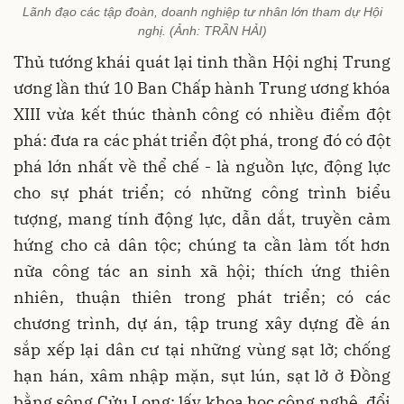
Lãnh đạo các tập đoàn, doanh nghiệp tư nhân lớn tham dự Hội
nghị. (Ảnh: TRẦN HẢI)
Thủ tướng khái quát lại tinh thần Hội nghị Trung
ương lần thứ 10 Ban Chấp hành Trung ương khóa
XIII vừa kết thúc thành công có nhiều điểm đột
phá: đưa ra các phát triển đột phá, trong đó có đột
phá lớn nhất về thể chế - là nguồn lực, động lực
cho sự phát triển; có những công trình biểu
tượng, mang tính động lực, dẫn dắt, truyền cảm
hứng cho cả dân tộc; chúng ta cần làm tốt hơn
nữa công tác an sinh xã hội; thích ứng thiên
nhiên, thuận thiên trong phát triển; có các
chương trình, dự án, tập trung xây dựng đề án
sắp xếp lại dân cư tại những vùng sạt lở; chống
hạn hán, xâm nhập mặn, sụt lún, sạt lở ở Đồng
bằng sông Cửu Long; lấy khoa học công nghệ, đổi