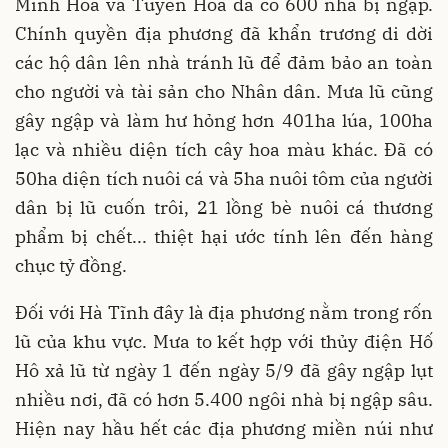
Minh Hóa và Tuyên Hóa đã có 600 nhà bị ngập.
Chính quyền địa phương đã khẩn trương di dời
các hộ dân lên nhà tránh lũ để đảm bảo an toàn
cho người và tài sản cho Nhân dân. Mưa lũ cũng
gây ngập và làm hư hỏng hơn 401ha lúa, 100ha
lạc và nhiều diện tích cây hoa màu khác. Đã có
50ha diện tích nuôi cá và 5ha nuôi tôm của người
dân bị lũ cuốn trôi, 21 lồng bè nuôi cá thương
phẩm bị chết... thiệt hại ước tính lên đến hàng
chục tỷ đồng.
Đối với Hà Tĩnh đây là địa phương nằm trong rốn
lũ của khu vực. Mưa to kết hợp với thủy điện Hố
Hô xả lũ từ ngày 1 đến ngày 5/9 đã gây ngập lụt
nhiều nơi, đã có hơn 5.400 ngôi nhà bị ngập sâu.
Hiện nay hầu hết các địa phương miền núi như