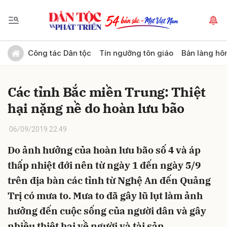
Gửi bình luận
Công tác Dân tộc
Tín ngưỡng tôn giáo
Bản làng hô
Các tỉnh Bắc miền Trung: Thiệt
hại nặng nề do hoàn lưu bão
06/09/2019 22:49
Do ảnh hưởng của hoàn lưu bão số 4 và áp
Hủy
Gửi
thấp nhiệt đới nên từ ngày 1 đến ngày 5/9
trên địa bàn các tỉnh từ Nghệ An đến Quảng
Trị có mưa to. Mưa to đã gây lũ lụt làm ảnh
hưởng đến cuộc sống của người dân và gây
nhiều thiệt hại về người và tài sản.