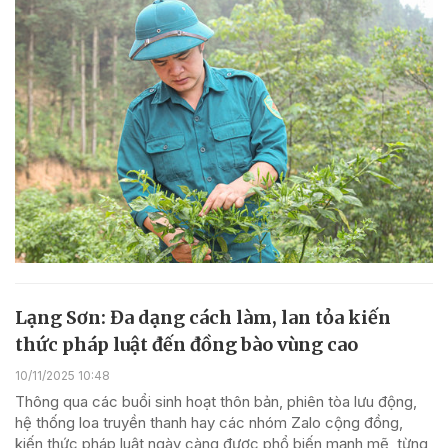
Lạng Sơn: Đa dạng cách làm, lan tỏa kiến
thức pháp luật đến đồng bào vùng cao
10/11/2025 10:48
Thông qua các buổi sinh hoạt thôn bản, phiên tòa lưu động,
hệ thống loa truyền thanh hay các nhóm Zalo cộng đồng,
kiến thức pháp luật ngày càng được phổ biến mạnh mẽ, từng