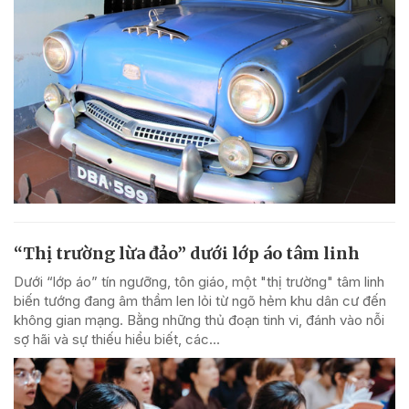
“Thị trường lừa đảo” dưới lớp áo tâm linh
Dưới “lớp áo” tín ngưỡng, tôn giáo, một "thị trường" tâm linh
biến tướng đang âm thầm len lỏi từ ngõ hẻm khu dân cư đến
không gian mạng. Bằng những thủ đoạn tinh vi, đánh vào nỗi
sợ hãi và sự thiếu hiểu biết, các...