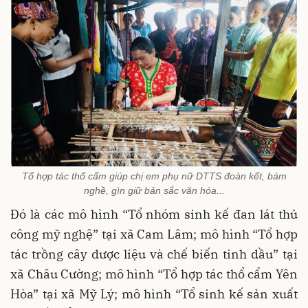
Tổ hợp tác thổ cẩm giúp chị em phụ nữ DTTS đoàn kết, bám
nghề, gìn giữ bản sắc văn hóa...
Đó là các mô hình “Tổ nhóm sinh kế đan lát thủ
công mỹ nghệ” tại xã Cam Lâm; mô hình “Tổ hợp
tác trồng cây dược liệu và chế biến tinh dầu” tại
xã Châu Cường; mô hình “Tổ hợp tác thổ cẩm Yên
Hòa” tại xã Mỹ Lý; mô hình “Tổ sinh kế sản xuất