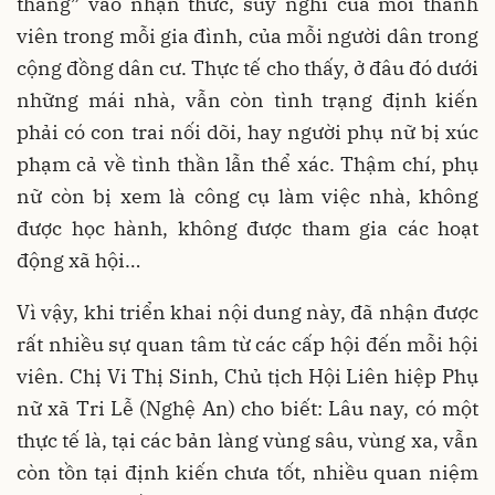
thẳng” vào nhận thức, suy nghĩ của mỗi thành
viên trong mỗi gia đình, của mỗi người dân trong
cộng đồng dân cư. Thực tế cho thấy, ở đâu đó dưới
những mái nhà, vẫn còn tình trạng định kiến
phải có con trai nối dõi, hay người phụ nữ bị xúc
phạm cả về tình thần lẫn thể xác. Thậm chí, phụ
nữ còn bị xem là công cụ làm việc nhà, không
được học hành, không được tham gia các hoạt
động xã hội…
Vì vậy, khi triển khai nội dung này, đã nhận được
rất nhiều sự quan tâm từ các cấp hội đến mỗi hội
viên. Chị Vi Thị Sinh, Chủ tịch Hội Liên hiệp Phụ
nữ xã Tri Lễ (Nghệ An) cho biết: Lâu nay, có một
thực tế là, tại các bản làng vùng sâu, vùng xa, vẫn
còn tồn tại định kiến chưa tốt, nhiều quan niệm