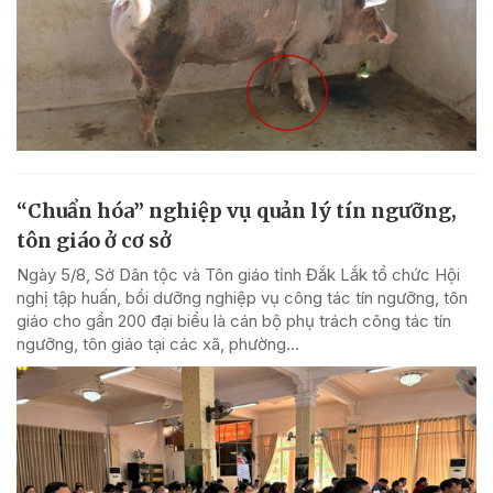
“Chuẩn hóa” nghiệp vụ quản lý tín ngưỡng,
tôn giáo ở cơ sở
Ngày 5/8, Sở Dân tộc và Tôn giáo tỉnh Đắk Lắk tổ chức Hội
nghị tập huấn, bồi dưỡng nghiệp vụ công tác tín ngưỡng, tôn
giáo cho gần 200 đại biểu là cán bộ phụ trách công tác tín
ngưỡng, tôn giáo tại các xã, phường...