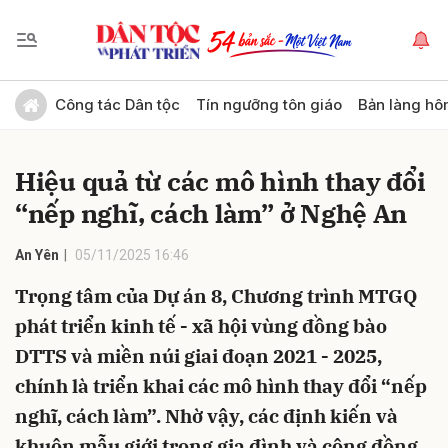
Gửi bình luận
Công tác Dân tộc
Tín ngưỡng tôn giáo
Bản làng hô
Hiệu quả từ các mô hình thay đổi
“nếp nghĩ, cách làm” ở Nghệ An
An Yên
05/11/2025 16:46
Trọng tâm của Dự án 8, Chương trình MTGQ
Hủy
Gửi
phát triển kinh tế - xã hội vùng đồng bào
DTTS và miền núi giai đoạn 2021 - 2025,
chính là triển khai các mô hình thay đổi “nếp
nghĩ, cách làm”. Nhờ vậy, các định kiến và
khuôn mẫu giới trong gia đình và cộng đồng