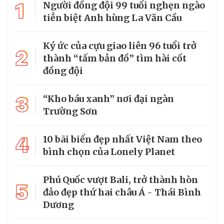
1
Người đồng đội 99 tuổi nghẹn ngào
tiễn biệt Anh hùng La Văn Cầu
Ký ức của cựu giao liên 96 tuổi trở
2
thành “tấm bản đồ” tìm hài cốt
đồng đội
3
“Kho báu xanh” nơi đại ngàn
Trường Sơn
4
10 bãi biển đẹp nhất Việt Nam theo
bình chọn của Lonely Planet
Phú Quốc vượt Bali, trở thành hòn
5
đảo đẹp thứ hai châu Á - Thái Bình
Dương